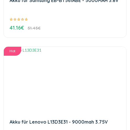
Akku für Samsung EB-BT561ABE - 5000MAH 3.8V
41.16€
51.45€
Hot
Akku für Lenovo L13D3E31 - 9000mah 3.75V