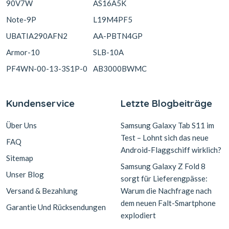
90V7W
AS16A5K
Note-9P
L19M4PF5
UBATIA290AFN2
AA-PBTN4GP
Armor-10
SLB-10A
PF4WN-00-13-3S1P-0
AB3000BWMC
Kundenservice
Letzte Blogbeiträge
Über Uns
Samsung Galaxy Tab S11 im
Test – Lohnt sich das neue
FAQ
Android-Flaggschiff wirklich?
Sitemap
Samsung Galaxy Z Fold 8
Unser Blog
sorgt für Lieferengpässe:
Versand & Bezahlung
Warum die Nachfrage nach
dem neuen Falt-Smartphone
Garantie Und Rücksendungen
explodiert