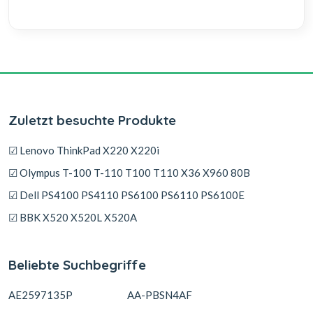
Zuletzt besuchte Produkte
☑ Lenovo ThinkPad X220 X220i
☑ Olympus T-100 T-110 T100 T110 X36 X960 80B
☑ Dell PS4100 PS4110 PS6100 PS6110 PS6100E
☑ BBK X520 X520L X520A
Beliebte Suchbegriffe
AE2597135P
AA-PBSN4AF