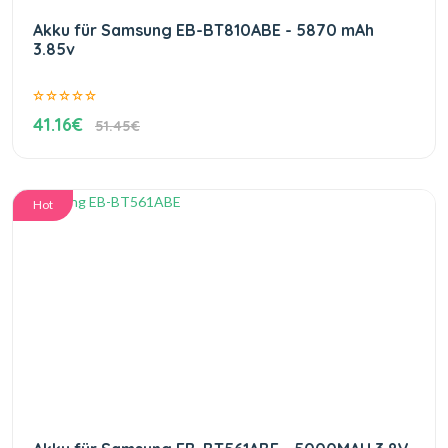
Akku für Samsung EB-BT810ABE - 5870 mAh
3.85v
41.16€
51.45€
Hot