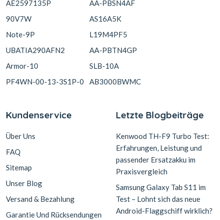
AE2597135P
AA-PBSN4AF
90V7W
AS16A5K
Note-9P
L19M4PF5
UBATIA290AFN2
AA-PBTN4GP
Armor-10
SLB-10A
PF4WN-00-13-3S1P-0
AB3000BWMC
Kundenservice
Letzte Blogbeiträge
Über Uns
Kenwood TH-F9 Turbo Test:
Erfahrungen, Leistung und
FAQ
passender Ersatzakku im
Sitemap
Praxisvergleich
Unser Blog
Samsung Galaxy Tab S11 im
Versand & Bezahlung
Test – Lohnt sich das neue
Android-Flaggschiff wirklich?
Garantie Und Rücksendungen