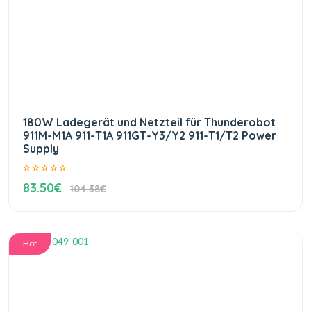
180W Ladegerät und Netzteil für Thunderobot
911M-M1A 911-T1A 911GT-Y3/Y2 911-T1/T2 Power
Supply
83.50€
104.38€
Hot