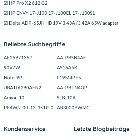
☑ HP Pro X2 612 G2
☑ HP ENVY 17-J100 17-J100EL 17-J100SL
☑ Delta ADP-65JH HB 19V 3.43A /3.42A 65W adapter
Beliebte Suchbegriffe
AE2597135P
AA-PBSN4AF
90V7W
AS16A5K
Note-9P
L19M4PF5
UBATIA290AFN2
AA-PBTN4GP
Armor-10
SLB-10A
PF4WN-00-13-3S1P-0
AB3000BWMC
Kundenservice
Letzte Blogbeiträge