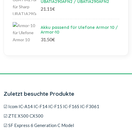
UBATIA290AFN2 / UBATIA290AFN2
21.11€
Akku passend für Ulefone Armor 10 /
Armor-10
31.50€
Zuletzt besuchte Produkte
☑ Icom IC-A14 IC-F14 IC-F15 IC-F16S IC-F3061
☑ ZTE X500 CX500
☑ SF Express 6 Generation C Model