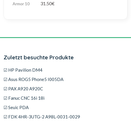
31.50€
Zuletzt besuchte Produkte
☑ HP Pavilion DM4
☑ Asus ROG5 Phone5 I005DA
☑ PAX A920 A920C
☑ Fanuc CNC 16i 18i
☑ Seuic PDA
☑ FDK 4HR-3UTG-2 A98L-0031-0029