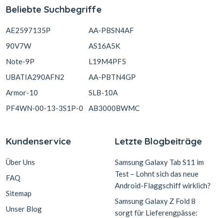
Beliebte Suchbegriffe
AE2597135P
AA-PBSN4AF
90V7W
AS16A5K
Note-9P
L19M4PF5
UBATIA290AFN2
AA-PBTN4GP
Armor-10
SLB-10A
PF4WN-00-13-3S1P-0
AB3000BWMC
Kundenservice
Letzte Blogbeiträge
Über Uns
Samsung Galaxy Tab S11 im
Test – Lohnt sich das neue
FAQ
Android-Flaggschiff wirklich?
Sitemap
Samsung Galaxy Z Fold 8
Unser Blog
sorgt für Lieferengpässe: