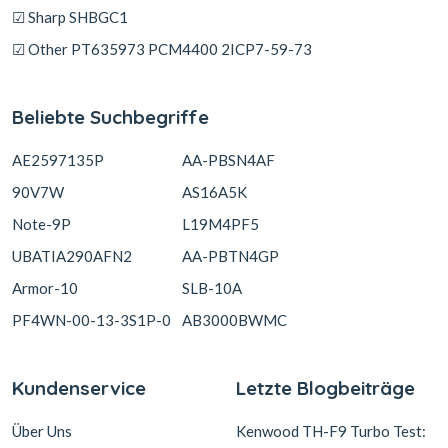
☑ Sharp SHBGC1
☑ Other PT635973 PCM4400 2ICP7-59-73
Beliebte Suchbegriffe
AE2597135P
AA-PBSN4AF
90V7W
AS16A5K
Note-9P
L19M4PF5
UBATIA290AFN2
AA-PBTN4GP
Armor-10
SLB-10A
PF4WN-00-13-3S1P-0
AB3000BWMC
Kundenservice
Letzte Blogbeiträge
Über Uns
Kenwood TH-F9 Turbo Test: