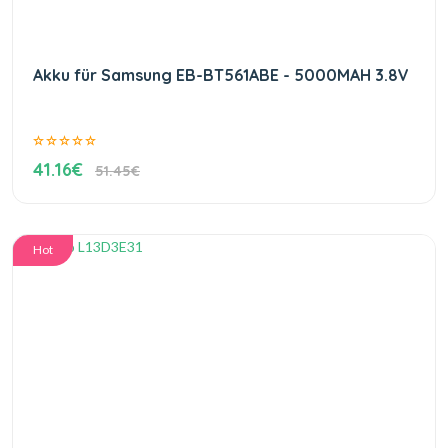
Akku für Samsung EB-BT561ABE - 5000MAH 3.8V
41.16€
51.45€
Hot