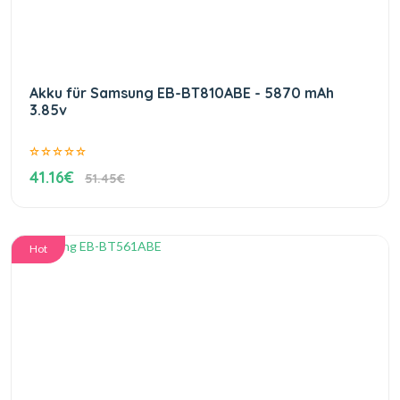
Akku für Samsung EB-BT810ABE - 5870 mAh
3.85v
41.16€
51.45€
Hot