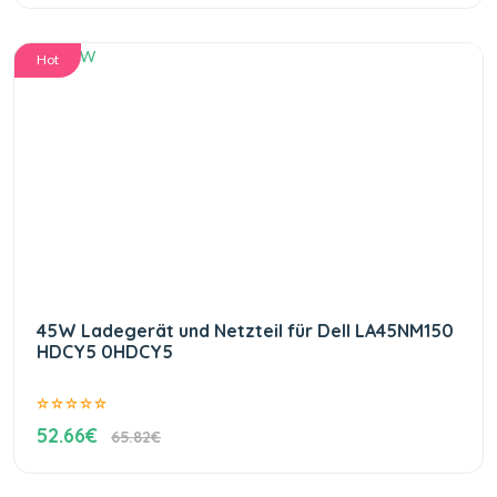
Hot
45W Ladegerät und Netzteil für Dell LA45NM150
HDCY5 0HDCY5
52.66€
65.82€