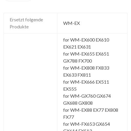
Ersetzt folgende
WM-EX
Produkte
for WM-EX600 EX610
EX621 EX631
for WM-EX655 EX651
GX788 FX700
for WM-EX808 FX833
EX633 FX811
for WM-EX666 EX511
EX555
for WM-GX760 GX674
GX688 GX808
for WM-EX88 EX77 EX808
FX77
for WM-FX653 GX654
GX614 FX513