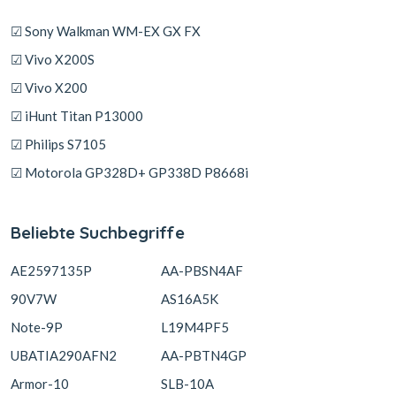
☑ Sony Walkman WM-EX GX FX
☑ Vivo X200S
☑ Vivo X200
☑ iHunt Titan P13000
☑ Philips S7105
☑ Motorola GP328D+ GP338D P8668i
Beliebte Suchbegriffe
AE2597135P
AA-PBSN4AF
90V7W
AS16A5K
Note-9P
L19M4PF5
UBATIA290AFN2
AA-PBTN4GP
Armor-10
SLB-10A