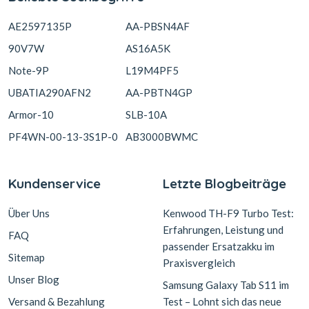
AE2597135P
AA-PBSN4AF
90V7W
AS16A5K
Note-9P
L19M4PF5
UBATIA290AFN2
AA-PBTN4GP
Armor-10
SLB-10A
PF4WN-00-13-3S1P-0
AB3000BWMC
Kundenservice
Letzte Blogbeiträge
Über Uns
Kenwood TH-F9 Turbo Test:
Erfahrungen, Leistung und
FAQ
passender Ersatzakku im
Sitemap
Praxisvergleich
Unser Blog
Samsung Galaxy Tab S11 im
Versand & Bezahlung
Test – Lohnt sich das neue