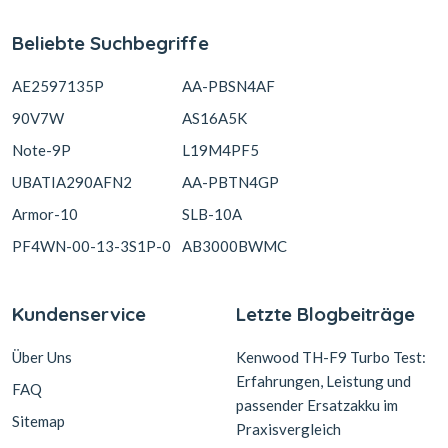
Beliebte Suchbegriffe
AE2597135P
AA-PBSN4AF
90V7W
AS16A5K
Note-9P
L19M4PF5
UBATIA290AFN2
AA-PBTN4GP
Armor-10
SLB-10A
PF4WN-00-13-3S1P-0
AB3000BWMC
Kundenservice
Letzte Blogbeiträge
Über Uns
Kenwood TH-F9 Turbo Test:
Erfahrungen, Leistung und
FAQ
passender Ersatzakku im
Sitemap
Praxisvergleich