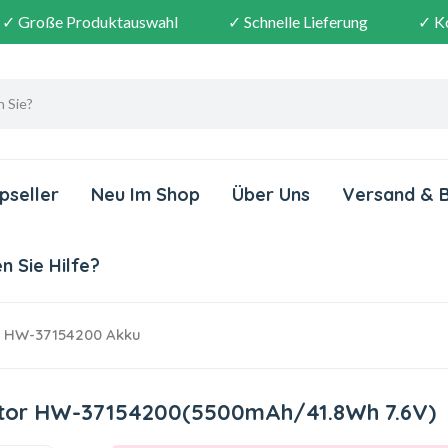
✓ Große Produktauswahl
✓ Schnelle Lieferung
✓ K
pseller
Neu Im Shop
Über Uns
Versand & 
 Sie Hilfe?
r HW-37154200 Akku
stor HW-37154200(5500mAh/41.8Wh 7.6V)