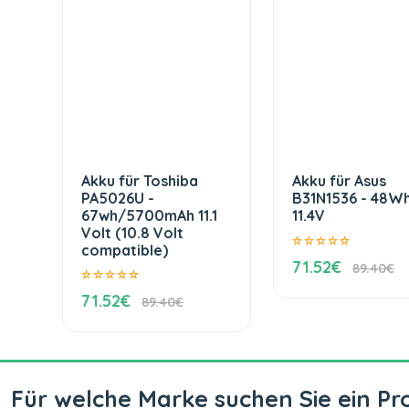
Akku für Toshiba
Akku für Asus
PA5026U -
B31N1536 - 48W
67wh/5700mAh 11.1
11.4V
Volt (10.8 Volt
compatible)
71.52€
89.40€
71.52€
89.40€
Für welche Marke suchen Sie ein Pr