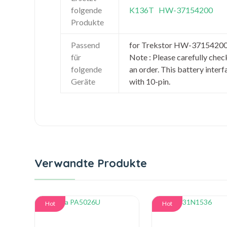
folgende
K136T
HW-37154200
Produkte
Passend
for Trekstor HW-3715420
für
Note : Please carefully chec
folgende
an order. This battery inter
Geräte
with 10-pin.
Verwandte Produkte
Hot
Hot