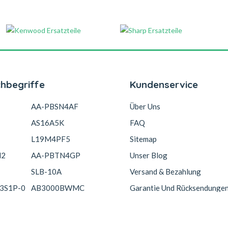
chbegriffe
Kundenservice
AA-PBSN4AF
Über Uns
AS16A5K
FAQ
L19M4PF5
Sitemap
N2
AA-PBTN4GP
Unser Blog
SLB-10A
Versand & Bezahlung
3S1P-0
AB3000BWMC
Garantie Und Rücksendunge