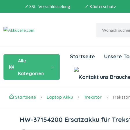
✓ SSL- Verschlüsselung
✓ Käuferschutz
Startseite
Unsere To
Alle
Kategorien
Brauchen
Startseite
Laptop Akku
Trekstor
Treksto
HW-37154200 Ersatzakku für Trek