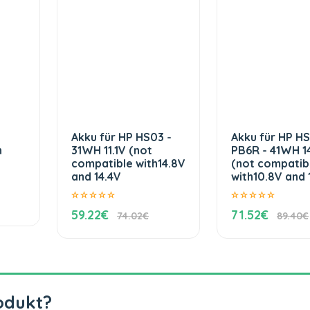
Akku für HP HS03 -
Akku für HP H
h
31WH 11.1V (not
PB6R - 41WH 1
compatible with14.8V
(not compatib
and 14.4V
with10.8V and 1
59.22€
71.52€
74.02€
89.40€
odukt?