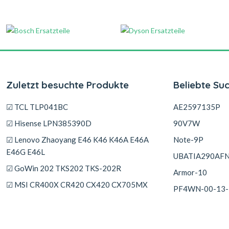
Zuletzt besuchte Produkte
Beliebte Su
☑ TCL TLP041BC
AE2597135P
☑ Hisense LPN385390D
90V7W
☑ Lenovo Zhaoyang E46 K46 K46A E46A
Note-9P
E46G E46L
UBATIA290AF
☑ GoWin 202 TKS202 TKS-202R
Armor-10
☑ MSI CR400X CR420 CX420 CX705MX
PF4WN-00-13-
EX400
☑ Trekstor HW-37154200