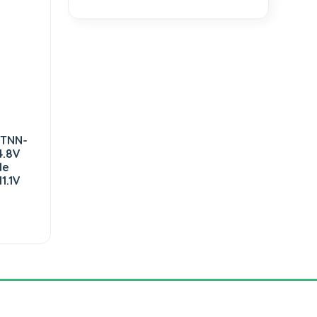
STNN-
4.8V
le
1.1V