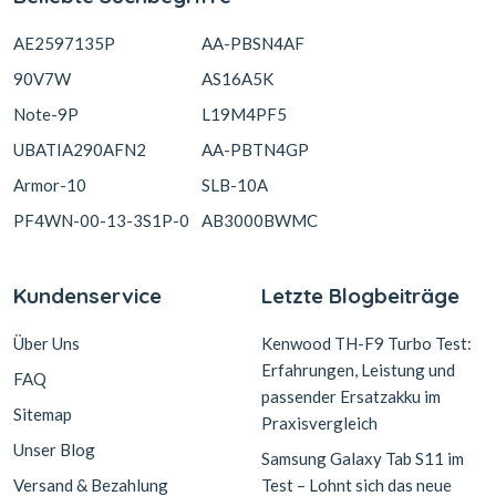
AE2597135P
AA-PBSN4AF
90V7W
AS16A5K
Note-9P
L19M4PF5
UBATIA290AFN2
AA-PBTN4GP
Armor-10
SLB-10A
PF4WN-00-13-3S1P-0
AB3000BWMC
Kundenservice
Letzte Blogbeiträge
Über Uns
Kenwood TH-F9 Turbo Test:
Erfahrungen, Leistung und
FAQ
passender Ersatzakku im
Sitemap
Praxisvergleich
Unser Blog
Samsung Galaxy Tab S11 im
Versand & Bezahlung
Test – Lohnt sich das neue