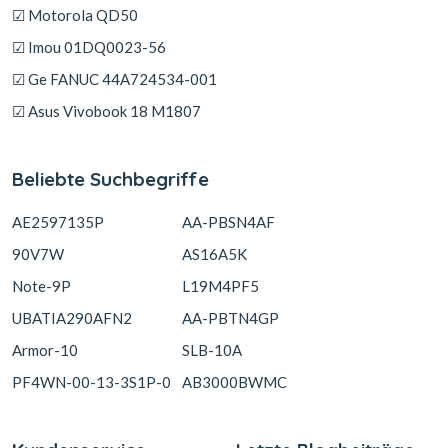
☑ Motorola QD50
☑ Imou 01DQ0023-56
☑ Ge FANUC 44A724534-001
☑ Asus Vivobook 18 M1807
Beliebte Suchbegriffe
AE2597135P
AA-PBSN4AF
90V7W
AS16A5K
Note-9P
L19M4PF5
UBATIA290AFN2
AA-PBTN4GP
Armor-10
SLB-10A
PF4WN-00-13-3S1P-0
AB3000BWMC