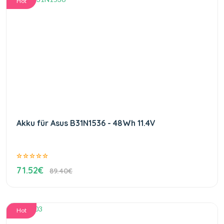
Hot
Akku für Asus B31N1536 - 48Wh 11.4V
71.52€
89.40€
Hot