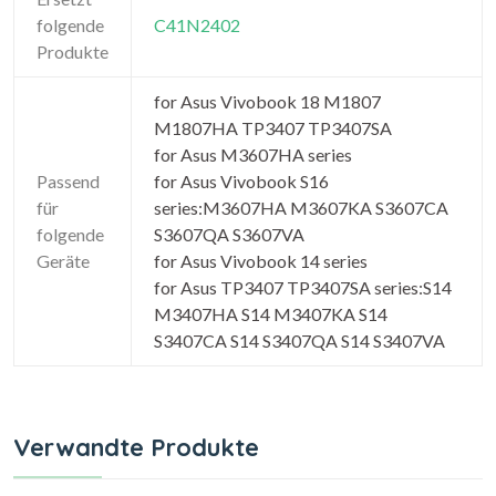
folgende
C41N2402
Produkte
for Asus Vivobook 18 M1807
M1807HA TP3407 TP3407SA
for Asus M3607HA series
Passend
for Asus Vivobook S16
für
series:M3607HA M3607KA S3607CA
folgende
S3607QA S3607VA
Geräte
for Asus Vivobook 14 series
for Asus TP3407 TP3407SA series:S14
M3407HA S14 M3407KA S14
S3407CA S14 S3407QA S14 S3407VA
Verwandte Produkte