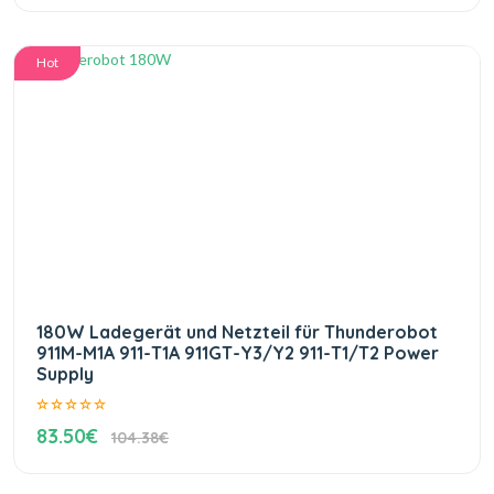
Hot
180W Ladegerät und Netzteil für Thunderobot
911M-M1A 911-T1A 911GT-Y3/Y2 911-T1/T2 Power
Supply
83.50€
104.38€