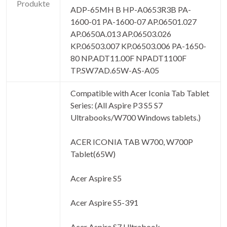
Produkte
ADP-65MH B HP-A0653R3B PA-
1600-01 PA-1600-07 AP.06501.027
AP.0650A.013 AP.06503.026
KP.06503.007 KP.06503.006 PA-1650-
80 NP.ADT11.00F NPADT1100F
TP.SW7AD.65W-AS-A05
Compatible with Acer Iconia Tab Tablet
Series: (All Aspire P3 S5 S7
Ultrabooks/W700 Windows tablets.)
ACER ICONIA TAB W700, W700P
Tablet(65W)
Acer Aspire S5
Acer Aspire S5-391
Acer Aspire S7 Ultrabook