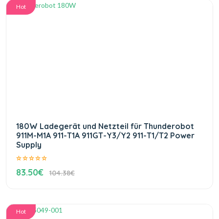
Hot
180W Ladegerät und Netzteil für Thunderobot
911M-M1A 911-T1A 911GT-Y3/Y2 911-T1/T2 Power
Supply
83.50€
104.38€
Hot