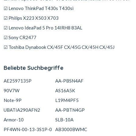
☑ Lenovo ThinkPad T430s T430si
☑ Philips X223 X503 X703
☑ Lenovo IdeaPad 5 Pro 14IRH8 83AL
☑ Sony CR2477
☑ Toshiba Dynabook CX/45F CX/45G CX/45H CX/45J
Beliebte Suchbegriffe
AE2597135P
AA-PBSN4AF
90V7W
AS16A5K
Note-9P
L19M4PF5
UBATIA290AFN2
AA-PBTN4GP
Armor-10
SLB-10A
PF4WN-00-13-3S1P-0
AB3000BWMC