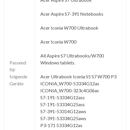
Acer Aspire S7-391 Notebooks
Acer Iconia W700 Ultrabook
Acer Iconia W700
All Aspire S7 Ultrabooks/W700
Passend
Windows tablets.
für
folgende
Acer Ultrabook Iconia S5 S7 W700 P3
Geräte
ICONIA_W700-53334G12as
ICONIA_W700-323c4G06as
S7-191-53334G12ass
S7-191-53334G25ass
S7-391-53314G12aws
S7-391-53334G25aws
P3-171 53334G12as