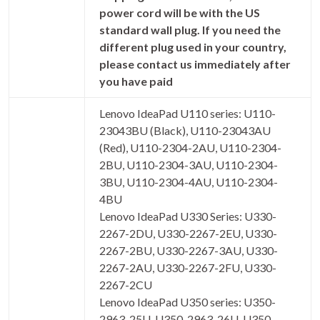
power cord will be with the US
standard wall plug. If you need the
different plug used in your country,
please contact us immediately after
you have paid
Lenovo IdeaPad U110 series: U110-
23043BU (Black), U110-23043AU
(Red), U110-2304-2AU, U110-2304-
2BU, U110-2304-3AU, U110-2304-
3BU, U110-2304-4AU, U110-2304-
4BU
Lenovo IdeaPad U330 Series: U330-
2267-2DU, U330-2267-2EU, U330-
2267-2BU, U330-2267-3AU, U330-
2267-2AU, U330-2267-2FU, U330-
2267-2CU
Lenovo IdeaPad U350 series: U350-
2963-25U, U350-2963-26U, U350-