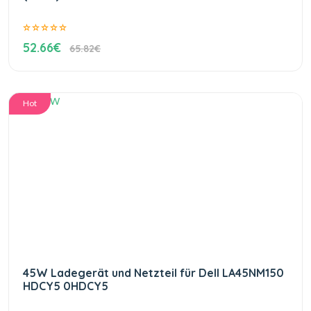
52.66€
65.82€
Hot
45W Ladegerät und Netzteil für Dell LA45NM150
HDCY5 0HDCY5