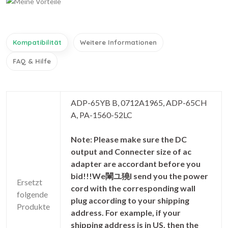
Kompatibilität
Weitere Informationen
FAQ & Hilfe
ADP-65YB B, 0712A1965, ADP-65CH
A, PA-1560-52LC
Note: Please make sure the DC
output and Connecter size of ac
adapter are accordant before you
bid!!!We閳ユ獟l send you the power
Ersetzt
cord with the corresponding wall
folgende
plug according to your shipping
Produkte
address. For example, if your
shipping address is in US, then the