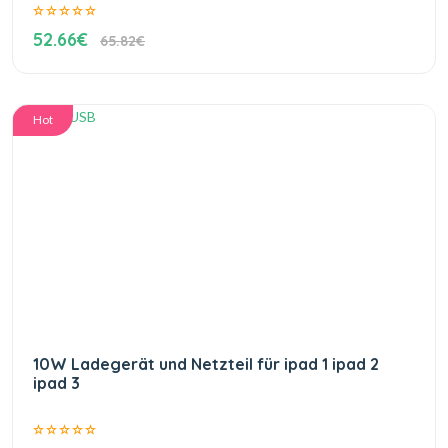
52.66€
65.82€
Hot
10W Ladegerät und Netzteil für ipad 1 ipad 2
ipad 3