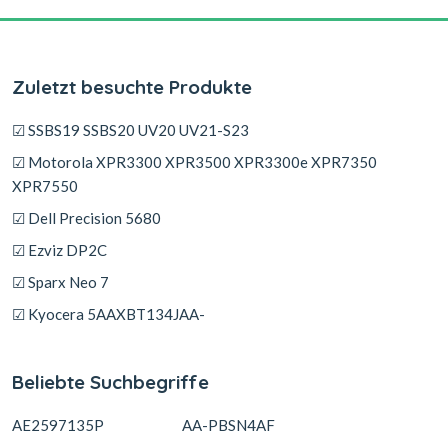
Zuletzt besuchte Produkte
☑ SSBS19 SSBS20 UV20 UV21-S23
☑ Motorola XPR3300 XPR3500 XPR3300e XPR7350
XPR7550
☑ Dell Precision 5680
☑ Ezviz DP2C
☑ Sparx Neo 7
☑ Kyocera 5AAXBT134JAA-
Beliebte Suchbegriffe
AE2597135P
AA-PBSN4AF