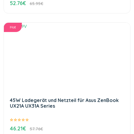
52.76€
65.95€
Hot
45W Ladegerät und Netzteil für Asus ZenBook
UX21A UX31A Series
46.21€
57.76€