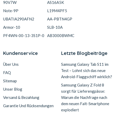
90V7W
AS16A5K
Note-9P
L19M4PF5
UBATIA290AFN2
AA-PBTN4GP
Armor-10
SLB-10A
PF4WN-00-13-3S1P-0
AB3000BWMC
Kundenservice
Letzte Blogbeiträge
Über Uns
Samsung Galaxy Tab S11 im
Test – Lohnt sich das neue
FAQ
Android-Flaggschiff wirklich?
Sitemap
Samsung Galaxy Z Fold 8
Unser Blog
sorgt für Lieferengpässe:
Versand & Bezahlung
Warum die Nachfrage nach
dem neuen Falt-Smartphone
Garantie Und Rücksendungen
explodiert