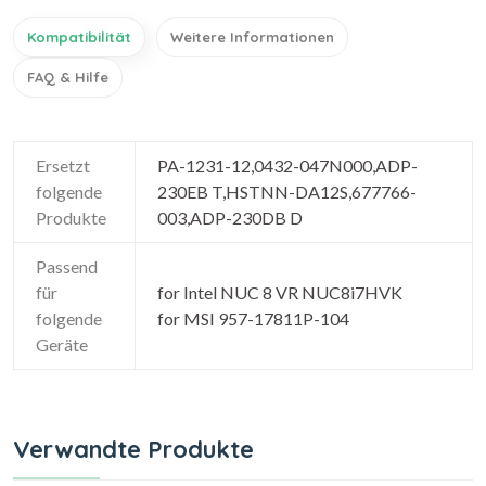
Kompatibilität
Weitere Informationen
FAQ & Hilfe
Ersetzt
PA-1231-12,0432-047N000,ADP-
folgende
230EB T,HSTNN-DA12S,677766-
Produkte
003,ADP-230DB D
Passend
für
for Intel NUC 8 VR NUC8i7HVK
folgende
for MSI 957-17811P-104
Geräte
Verwandte Produkte