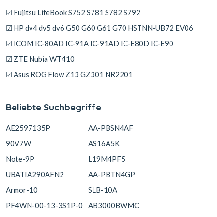
☑ Fujitsu LifeBook S752 S781 S782 S792
☑ HP dv4 dv5 dv6 G50 G60 G61 G70 HSTNN-UB72 EV06
☑ ICOM IC-80AD IC-91A IC-91AD IC-E80D IC-E90
☑ ZTE Nubia WT410
☑ Asus ROG Flow Z13 GZ301 NR2201
Beliebte Suchbegriffe
AE2597135P
AA-PBSN4AF
90V7W
AS16A5K
Note-9P
L19M4PF5
UBATIA290AFN2
AA-PBTN4GP
Armor-10
SLB-10A
PF4WN-00-13-3S1P-0
AB3000BWMC