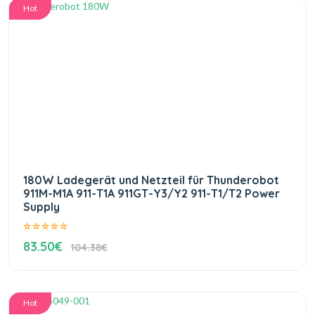
Hot
180W Ladegerät und Netzteil für Thunderobot
911M-M1A 911-T1A 911GT-Y3/Y2 911-T1/T2 Power
Supply
83.50€
104.38€
Hot