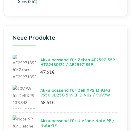
Sony (261)
Neue Produkte
Akku passend für Zebra AE2597135P
HTG2480122 / AE2597135P
47.61€
Akku passend für Dell XPS 13 9343
9350 JD25G 5K9CP DIN02 / 90V7W
68.61€
Akku passend für Ulefone Note 9P /
Note-9P