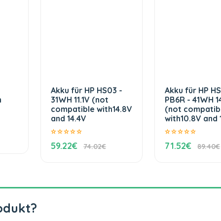
Akku für HP HS03 -
Akku für HP H
h
31WH 11.1V (not
PB6R - 41WH 1
compatible with14.8V
(not compatib
and 14.4V
with10.8V and 1
59.22€
71.52€
74.02€
89.40€
odukt?