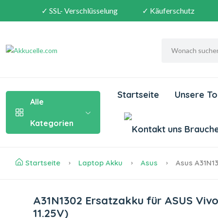
✓ SSL- Verschlüsselung
✓ Käuferschutz
Startseite
Unsere To
Alle
Kategorien
Brauchen
Startseite
Laptop Akku
Asus
Asus A31N1
A31N1302 Ersatzakku für ASUS Vi
11.25V)