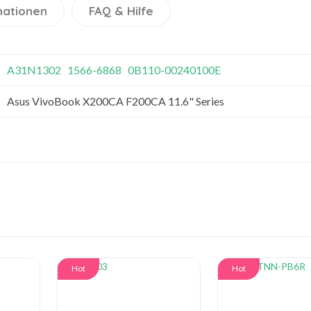
mationen
FAQ & Hilfe
A31N1302
1566-6868
0B110-00240100E
Asus VivoBook X200CA F200CA 11.6" Series
Hot
Hot