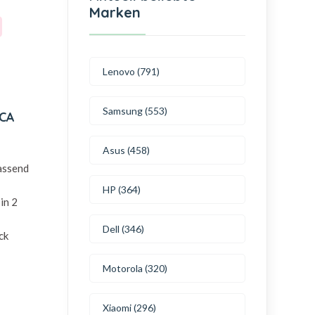
Marken
Lenovo (791)
Samsung (553)
0CA
Asus (458)
passend
HP (364)
in 2
Dell (346)
ck
Motorola (320)
Xiaomi (296)