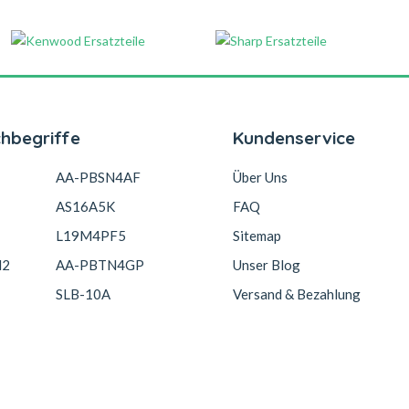
chbegriffe
Kundenservice
AA-PBSN4AF
Über Uns
AS16A5K
FAQ
L19M4PF5
Sitemap
N2
AA-PBTN4GP
Unser Blog
SLB-10A
Versand & Bezahlung
3S1P-0
AB3000BWMC
Garantie Und Rücksendunge
Copyright © 2026 Akkucelle.com. All Rights Reserved.