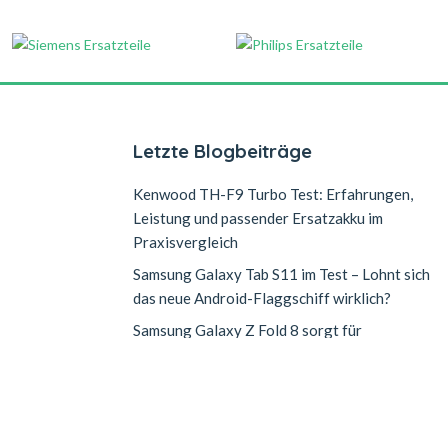
Letzte Blogbeiträge
Kenwood TH-F9 Turbo Test: Erfahrungen,
Leistung und passender Ersatzakku im
Praxisvergleich
Samsung Galaxy Tab S11 im Test – Lohnt sich
das neue Android-Flaggschiff wirklich?
Samsung Galaxy Z Fold 8 sorgt für
n
Lieferengpässe: Warum die Nachfrage nach
dem neuen Falt-Smartphone explodiert