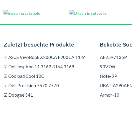
Zuletzt besuchte Produkte
Beliebte Su
☑ ASUS VivoBook X200CA F200CA 11.6"
AE2597135P
☑ Dell Inspiron 11 3162 3164 3168
90V7W
☑ Coolpad Cool 10C
Note-9P
☑ Dell Precision 7670 7770
UBATIA290AF
☑ Doogee S41
Armor-10
PF4WN-00-13-