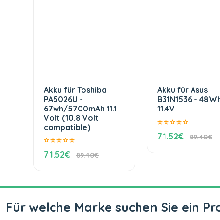
Akku für Toshiba
Akku für Asus
PA5026U -
B31N1536 - 48W
67wh/5700mAh 11.1
11.4V
Volt (10.8 Volt
compatible)
71.52€
89.40€
71.52€
89.40€
Für welche Marke suchen Sie ein Pr