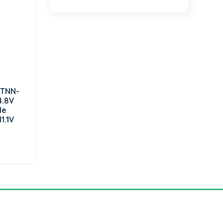
STNN-
4.8V
le
1.1V