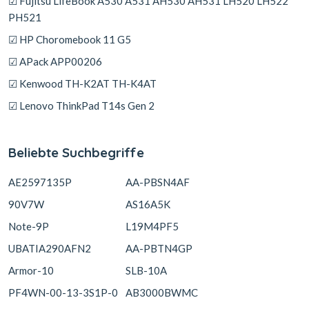
☑ Fujitsu LifeBook A530 A531 AH530 AH531 LH520 LH522
PH521
☑ HP Choromebook 11 G5
☑ APack APP00206
☑ Kenwood TH-K2AT TH-K4AT
☑ Lenovo ThinkPad T14s Gen 2
Beliebte Suchbegriffe
AE2597135P
AA-PBSN4AF
90V7W
AS16A5K
Note-9P
L19M4PF5
UBATIA290AFN2
AA-PBTN4GP
Armor-10
SLB-10A
PF4WN-00-13-3S1P-0
AB3000BWMC