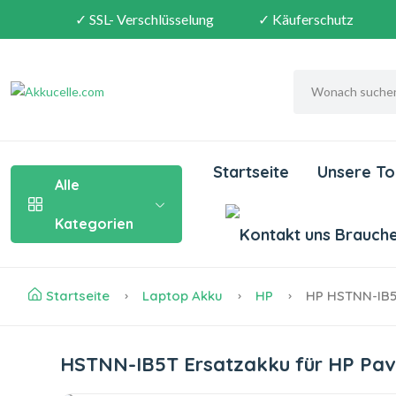
✓ SSL- Verschlüsselung
✓ Käuferschutz
Startseite
Unsere To
Alle
Kategorien
Brauchen
Startseite
Laptop Akku
HP
HP HSTNN-IB5
HSTNN-IB5T Ersatzakku für HP Pav