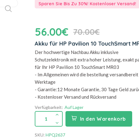
Sparen Sie Bis Zu 30%! Kostenloser Versand!
56.00€
70.00€
Akku für HP Pavilion 10 TouchSmart M
Der hochwertige Nachbau Akku inklusive
Schutzelektronik mit extra hoher Leistung, exakt 
für Ihr HP Pavilion 10 TouchSmart MR03
- Im Allgemeinen wird die bestellung versandbereit 
Werktage
- Garantie:12 Monate Garantie, 30 Tage Geld zurü
- Kostenloser Versand und Rückversand
Verfügbarkeit:
Auf Lager
1
In den Warenkorb
SKU:
HPQ2637