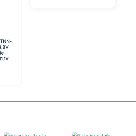
STNN-
4.8V
le
1.1V