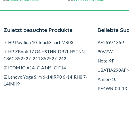
Zuletzt besuchte Produkte
Beliebte Su
☑ HP Pavilion 10 TouchSmart MR03
AE2597135P
☑ HP ZBook 17 G4 HSTNN-DB7L HSTNN-
90V7W
C86C 852527-241 852527-242
Note-9P
☑ ICOM IC-A14 IC-A14S IC-F14
UBATIA290AF
☑ Lenovo Yoga Slim 6-14IRP8 6-14IRH8 7-
Armor-10
14IMH9
PF4WN-00-13-
☑ Keeper LTC-7PN
☑ GE LOGIQ V2 V1