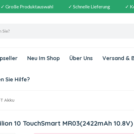
✓ Große Produktauswahl
✓ Schnelle Lieferung
✓ K
pseller
Neu Im Shop
Über Uns
Versand & 
 Sie Hilfe?
T Akku
ilion 10 TouchSmart MR03(2422mAh 10.8V)