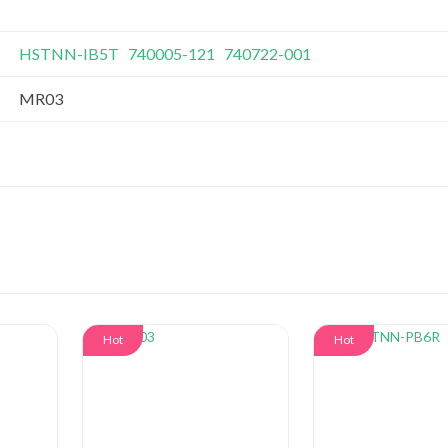
HSTNN-IB5T
740005-121
740722-001
MR03
Hot
Hot