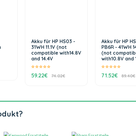
Akku für HP HS03 -
Akku für HP H
h
31WH 11.1V (not
PB6R - 41WH 1
compatible with14.8V
(not compatib
and 14.4V
with10.8V and 1
59.22€
71.52€
74.02€
89.40€
odukt?