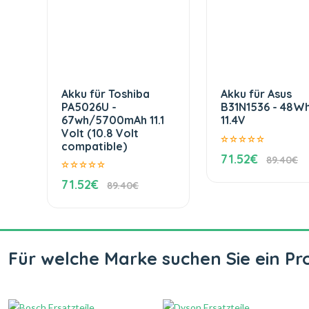
Akku für Toshiba
Akku für Asus
PA5026U -
B31N1536 - 48W
67wh/5700mAh 11.1
11.4V
Volt (10.8 Volt
compatible)
71.52€
89.40€
71.52€
89.40€
Für welche Marke suchen Sie ein Pr