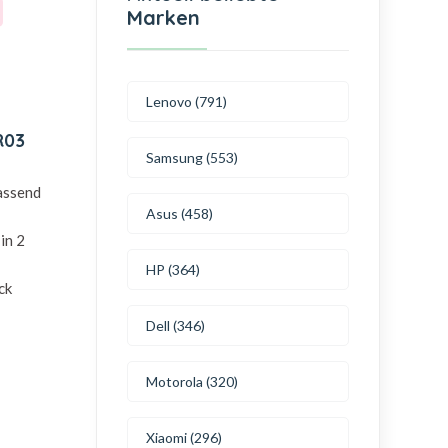
Marken
Lenovo (791)
R03
Samsung (553)
passend
Asus (458)
in 2
HP (364)
ck
Dell (346)
Motorola (320)
Xiaomi (296)