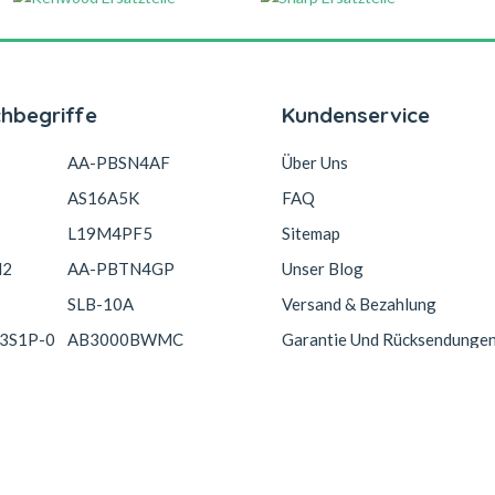
chbegriffe
Kundenservice
AA-PBSN4AF
Über Uns
AS16A5K
FAQ
L19M4PF5
Sitemap
N2
AA-PBTN4GP
Unser Blog
SLB-10A
Versand & Bezahlung
3S1P-0
AB3000BWMC
Garantie Und Rücksendunge
Copyright © 2026 Akkucelle.com. All Rights Reserved.