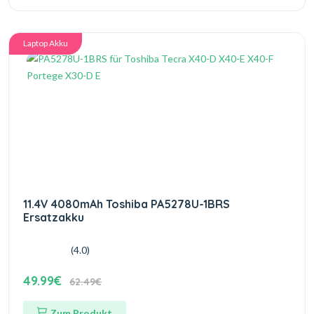
Laptop Akku
11.4V 4080mAh Toshiba PA5278U-1BRS
Ersatzakku
(4.0)
49.99€
62.49€
Zum Produkt