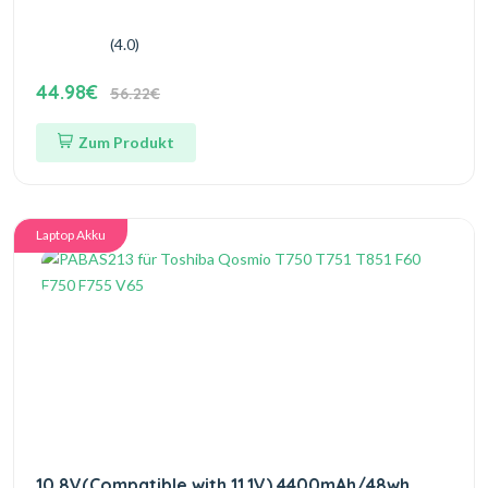
(4.0)
44.98€
56.22€
Zum Produkt
Laptop Akku
10.8V(Compatible with 11.1V) 4400mAh/48wh