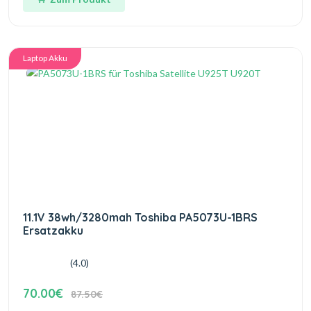
Laptop Akku
11.1V 38wh/3280mah Toshiba PA5073U-1BRS
Ersatzakku
(4.0)
70.00€
87.50€