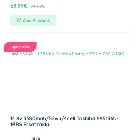
59.99€
74.99€
Zum Produkt
Laptop Akku
14.8v 3380mah/52wh/4cell Toshiba PA5136U-
1BRS Ersatzakku
(4.0)