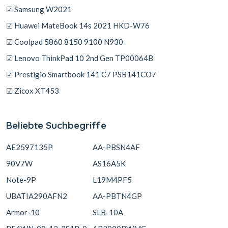
☑ Samsung W2021
☑ Huawei MateBook 14s 2021 HKD-W76
☑ Coolpad 5860 8150 9100 N930
☑ Lenovo ThinkPad 10 2nd Gen TP00064B
☑ Prestigio Smartbook 141 C7 PSB141CO7
☑ Zicox XT453
Beliebte Suchbegriffe
AE2597135P
AA-PBSN4AF
90V7W
AS16A5K
Note-9P
L19M4PF5
UBATIA290AFN2
AA-PBTN4GP
Armor-10
SLB-10A