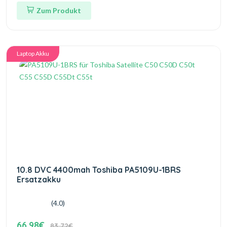
Zum Produkt
Laptop Akku
10.8 DVC 4400mah Toshiba PA5109U-1BRS
Ersatzakku
(4.0)
66.98€
83.72€