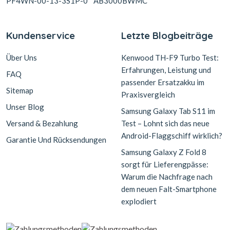
PF4WN-00-13-3S1P-0
AB3000BWMC
Kundenservice
Letzte Blogbeiträge
Über Uns
Kenwood TH-F9 Turbo Test:
Erfahrungen, Leistung und
FAQ
passender Ersatzakku im
Sitemap
Praxisvergleich
Unser Blog
Samsung Galaxy Tab S11 im
Versand & Bezahlung
Test – Lohnt sich das neue
Android-Flaggschiff wirklich?
Garantie Und Rücksendungen
Samsung Galaxy Z Fold 8
sorgt für Lieferengpässe:
Warum die Nachfrage nach
dem neuen Falt-Smartphone
explodiert