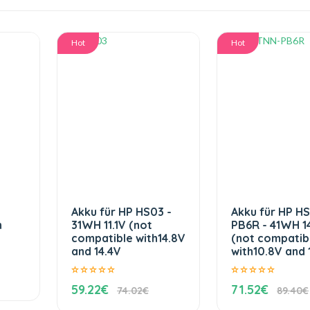
Hot
Hot
Akku für HP HS03 -
Akku für HP H
h
31WH 11.1V (not
PB6R - 41WH 1
compatible with14.8V
(not compatib
and 14.4V
with10.8V and 1
59.22€
71.52€
74.02€
89.40€