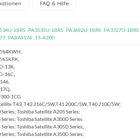
mationen
FAQ & Hilfe
534U-1BRS
PA3535U-1BRS
PA3682U-1BRS
PA3727U-1BRS
73
PABAS174
TS-A200
TV/64KWH,
V/65KPK,
D-13X,
D-16C,
146,
-17Q,
o P300-1CG
tellite T43, T42 216C/5W,T41 200C/5W, T40 210E/5W;
 Series; Toshiba Satellite A205 Series;
 Series; Toshiba Satellite A300D Series
 Series; Toshiba Satellite A305D Series;
 Series; Toshiba Satellite A350D Series;