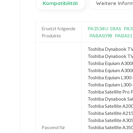
Kompatibilität
Weitere Infor
Ersetzt folgende
PA3534U-1BAS
PA3
Produkte
PABAS098
PABAS1
Toshiba Dynabook 
Toshiba Dynabook T
Toshiba Equium A300
Toshiba Equium A300
Toshiba Equium L300-
Toshiba Equium L300
Toshiba Satellite Pr
Toshiba Dynabook Sa
Toshiba Satellite A200
Toshiba Satellite A215
Toshiba Satellite A305
Passend für
Toshiba Satellite A350