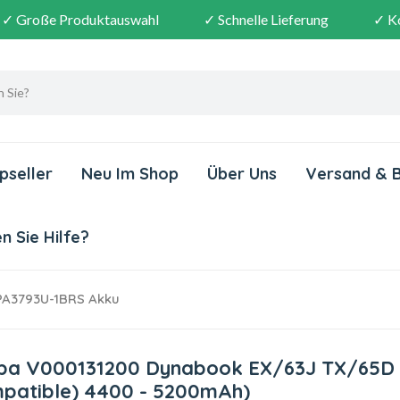
✓ Große Produktauswahl
✓ Schnelle Lieferung
✓ K
pseller
Neu Im Shop
Über Uns
Versand & 
 Sie Hilfe?
PA3793U-1BRS Akku
hiba V000131200 Dynabook EX/63J TX/65D
ompatible) 4400 - 5200mAh)