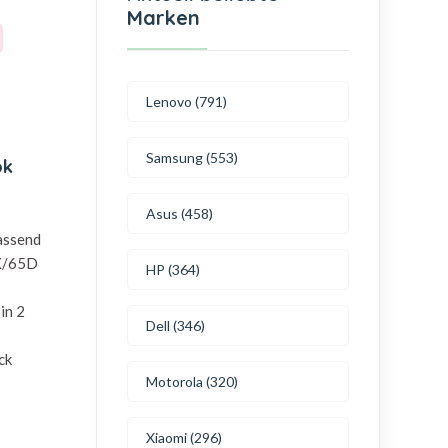
Marken
Lenovo (791)
Samsung (553)
ok
Asus (458)
passend
X/65D
HP (364)
in 2
Dell (346)
ck
Motorola (320)
Xiaomi (296)