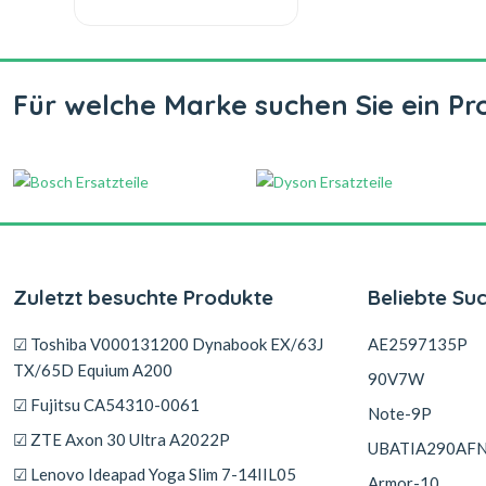
Für welche Marke suchen Sie ein Pr
Zuletzt besuchte Produkte
Beliebte Su
☑ Toshiba V000131200 Dynabook EX/63J
AE2597135P
TX/65D Equium A200
90V7W
☑ Fujitsu CA54310-0061
Note-9P
☑ ZTE Axon 30 Ultra A2022P
UBATIA290AF
☑ Lenovo Ideapad Yoga Slim 7-14IIL05
Armor-10