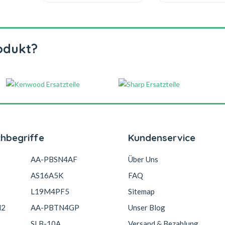
odukt?
chbegriffe
Kundenservice
AA-PBSN4AF
Über Uns
AS16A5K
FAQ
L19M4PF5
Sitemap
N2
AA-PBTN4GP
Unser Blog
SLB-10A
Versand & Bezahlung