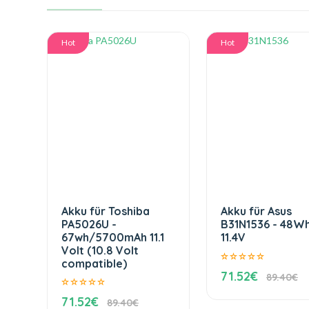
Hot
Hot
Akku für Toshiba
Akku für Asus
PA5026U -
B31N1536 - 48W
67wh/5700mAh 11.1
11.4V
Volt (10.8 Volt
compatible)
71.52€
89.40€
71.52€
89.40€