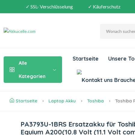
✓ SSL- Verschlüsselung
✓ Käuferschutz
Startseite
Unsere To
Alle
Kategorien
Brauchen
Startseite
Laptop Akku
Toshiba
Toshiba 
PA3793U-1BRS Ersatzakku für Tos
Equium A200(10.8 Volt (11.1 Volt c