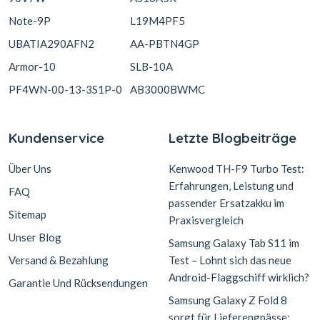
Note-9P
L19M4PF5
UBATIA290AFN2
AA-PBTN4GP
Armor-10
SLB-10A
PF4WN-00-13-3S1P-0
AB3000BWMC
Kundenservice
Letzte Blogbeiträge
Über Uns
Kenwood TH-F9 Turbo Test:
Erfahrungen, Leistung und
FAQ
passender Ersatzakku im
Sitemap
Praxisvergleich
Unser Blog
Samsung Galaxy Tab S11 im
Versand & Bezahlung
Test – Lohnt sich das neue
Android-Flaggschiff wirklich?
Garantie Und Rücksendungen
Samsung Galaxy Z Fold 8
sorgt für Lieferengpässe: