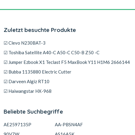
Zuletzt besuchte Produkte
☑ Clevo N230BAT-3
☑ Toshiba Satellite A40-C A50-C C50-B Z50 -C
☑ Jumper Ezbook X1 Teclast F5 MaxBook Y11 H1M6 2666144
☑ Bubba 1135880 Electric Cutter
☑ Darveen Algiz RT10
☑ Haiwangstar HX-968
Beliebte Suchbegriffe
AE2597135P
AA-PBSN4AF
90V7W
AS16A5K