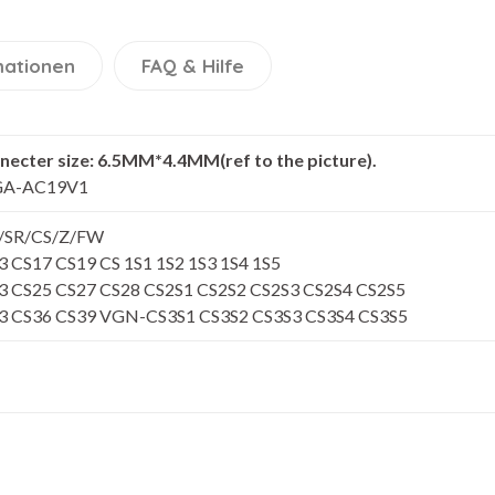
mationen
FAQ & Hilfe
necter size: 6.5MM*4.4MM(ref to the picture).
A-AC19V1
SR/CS/Z/FW
3 CS17 CS19 CS 1S1 1S2 1S3 1S4 1S5
3 CS25 CS27 CS28 CS2S1 CS2S2 CS2S3 CS2S4 CS2S5
3 CS36 CS39 VGN-CS3S1 CS3S2 CS3S3 CS3S4 CS3S5