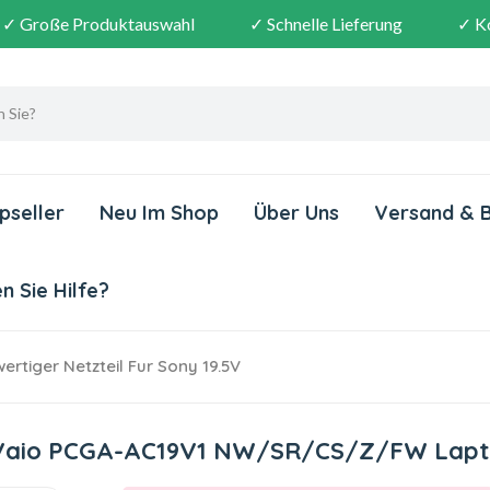
✓ Große Produktauswahl
✓ Schnelle Lieferung
✓ K
pseller
Neu Im Shop
Über Uns
Versand & 
 Sie Hilfe?
rtiger Netzteil Fur Sony 19.5V
ny Vaio PCGA-AC19V1 NW/SR/CS/Z/FW Lap