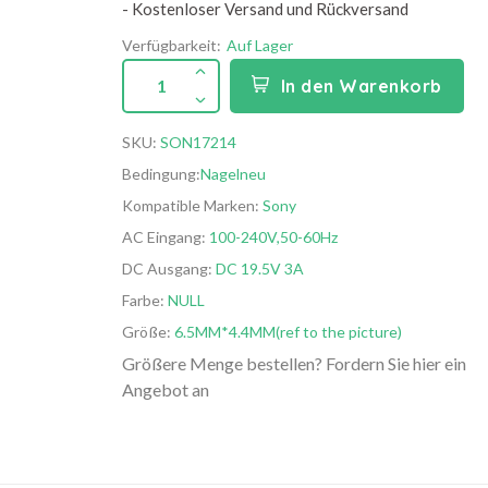
- Kostenloser Versand und Rückversand
Verfügbarkeit:
Auf Lager
1
In den Warenkorb
SKU:
SON17214
Bedingung:
Nagelneu
Kompatible Marken:
Sony
AC Eingang:
100-240V,50-60Hz
DC Ausgang:
DC 19.5V 3A
Farbe:
NULL
Größe:
6.5MM*4.4MM(ref to the picture)
Größere Menge bestellen? Fordern Sie hier ein
Angebot an