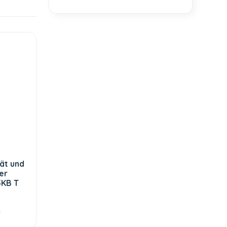
ät und
er
5KB T
€