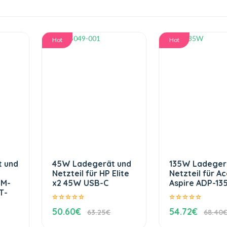
Hot
Hot
 und
45W Ladegerät und
135W Ladeger
Netzteil für HP Elite
Netzteil für Ac
1M-
x2 45W USB-C
Aspire ADP-13
T-
50.60€
54.72€
63.25€
68.40