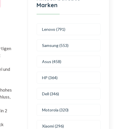
Marken
Lenovo (791)
Samsung (553)
rtigen
t
Asus (458)
el und
HP (364)
n hohes
Dell (346)
hluss,
Motorola (320)
in 2
ck
Xiaomi (296)