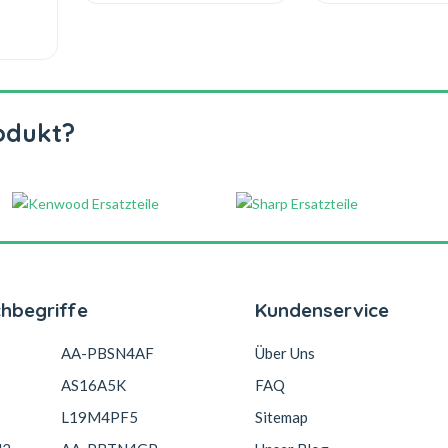
odukt?
chbegriffe
Kundenservice
AA-PBSN4AF
Über Uns
AS16A5K
FAQ
L19M4PF5
Sitemap