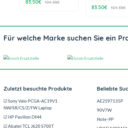
83.50€
104.38€
83.50€
104.38€
Für welche Marke suchen Sie ein Pr
Zuletzt besuchte Produkte
Beliebte Su
☑ Sony Vaio PCGA-AC19V1
AE2597135P
NW/SR/CS/Z/FW Laptop
90V7W
☑ HP Pavilion DM4
Note-9P
☑ Alcatel TCL J620 S700T