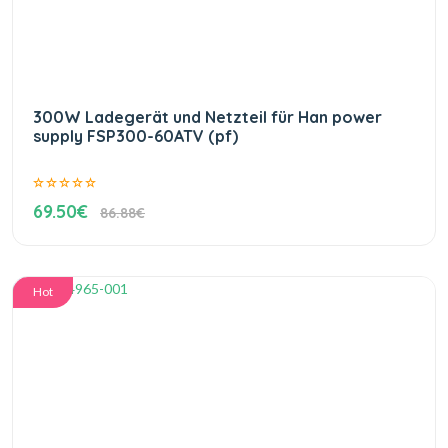
300W Ladegerät und Netzteil für Han power
supply FSP300-60ATV (pf)
69.50€
86.88€
Hot