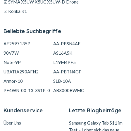
☑ SYMA X5UW X5UC X5UW-D Drone
☑ Konka R1
Beliebte Suchbegriffe
AE2597135P
AA-PBSN4AF
90V7W
AS16A5K
Note-9P
L19M4PF5
UBATIA290AFN2
AA-PBTN4GP
Armor-10
SLB-10A
PF4WN-00-13-3S1P-0
AB3000BWMC
Kundenservice
Letzte Blogbeiträge
Über Uns
Samsung Galaxy Tab S11 im
Test – Lohnt sich das neue