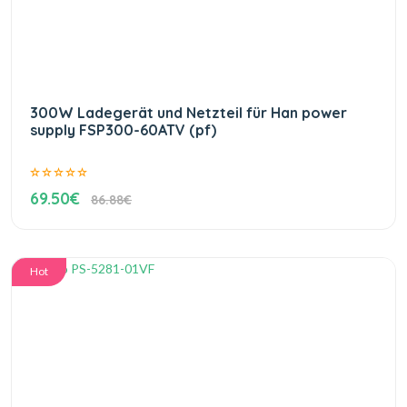
300W Ladegerät und Netzteil für Han power
supply FSP300-60ATV (pf)
69.50€
86.88€
Hot