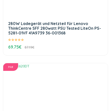
280W Ladegerät und Netzteil für Lenovo
ThinkCentre SFF 280watt PSU Tested LiteOn PS-
5281-01VF 41A9739 36-001368
69.75€
87.19€
Hot