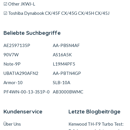
☑ Other JKWJ-L
☑ Toshiba Dynabook CX/45F CX/45G CX/45H CX/45J
Beliebte Suchbegriffe
AE2597135P
AA-PBSN4AF
90V7W
AS16A5K
Note-9P
L19M4PF5
UBATIA290AFN2
AA-PBTN4GP
Armor-10
SLB-10A
PF4WN-00-13-3S1P-0
AB3000BWMC
Kundenservice
Letzte Blogbeiträge
Über Uns
Kenwood TH-F9 Turbo Test: