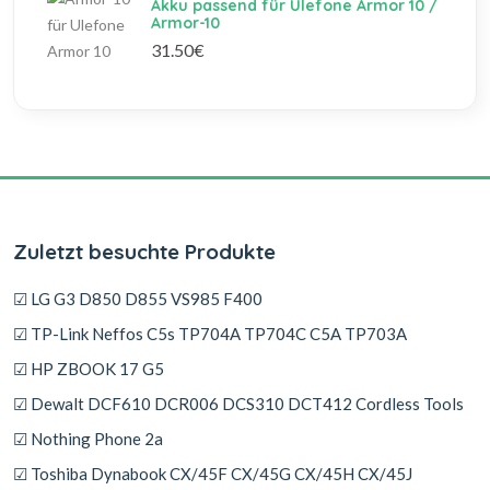
Akku passend für Ulefone Armor 10 /
Armor-10
31.50€
Zuletzt besuchte Produkte
☑ LG G3 D850 D855 VS985 F400
☑ TP-Link Neffos C5s TP704A TP704C C5A TP703A
☑ HP ZBOOK 17 G5
☑ Dewalt DCF610 DCR006 DCS310 DCT412 Cordless Tools
☑ Nothing Phone 2a
☑ Toshiba Dynabook CX/45F CX/45G CX/45H CX/45J