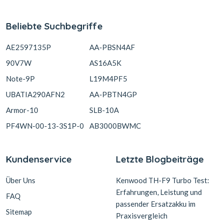
Beliebte Suchbegriffe
AE2597135P
AA-PBSN4AF
90V7W
AS16A5K
Note-9P
L19M4PF5
UBATIA290AFN2
AA-PBTN4GP
Armor-10
SLB-10A
PF4WN-00-13-3S1P-0
AB3000BWMC
Kundenservice
Letzte Blogbeiträge
Über Uns
Kenwood TH-F9 Turbo Test:
Erfahrungen, Leistung und
FAQ
passender Ersatzakku im
Sitemap
Praxisvergleich