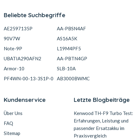
Beliebte Suchbegriffe
AE2597135P
AA-PBSN4AF
90V7W
AS16A5K
Note-9P
L19M4PF5
UBATIA290AFN2
AA-PBTN4GP
Armor-10
SLB-10A
PF4WN-00-13-3S1P-0
AB3000BWMC
Kundenservice
Letzte Blogbeiträge
Über Uns
Kenwood TH-F9 Turbo Test:
Erfahrungen, Leistung und
FAQ
passender Ersatzakku im
Sitemap
Praxisvergleich