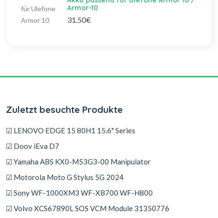
Akku passend für Ulefone Armor 10 /
Armor-10
31.50€
Zuletzt besuchte Produkte
☑ LENOVO EDGE 15 80H1 15.6" Series
☑ Doov iEva D7
☑ Yamaha ABS KX0-M53G3-00 Manipulator
☑ Motorola Moto G Stylus 5G 2024
☑ Sony WF-1000XM3 WF-XB700 WF-H800
☑ Volvo XCS67890L SOS VCM Module 31350776