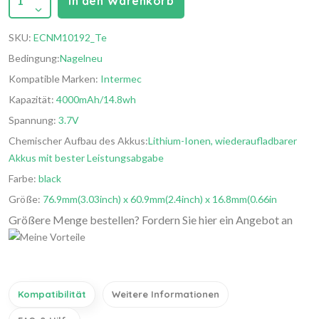
1
In den Warenkorb
SKU:
ECNM10192_Te
Bedingung:
Nagelneu
Kompatible Marken:
Intermec
Kapazität:
4000mAh/14.8wh
Spannung:
3.7V
Chemischer Aufbau des Akkus:
Lithium-Ionen, wiederaufladbarer
Akkus mit bester Leistungsabgabe
Farbe:
black
Größe:
76.9mm(3.03inch) x 60.9mm(2.4inch) x 16.8mm(0.66in
Größere Menge bestellen? Fordern Sie hier ein Angebot an
Kompatibilität
Weitere Informationen