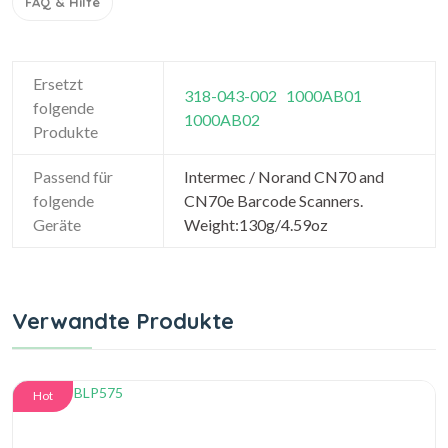
FAQ & Hilfe
Ersetzt
318-043-002
1000AB01
folgende
1000AB02
Produkte
Passend für
Intermec / Norand CN70 and
folgende
CN70e Barcode Scanners.
Geräte
Weight:130g/4.59oz
Verwandte Produkte
Hot