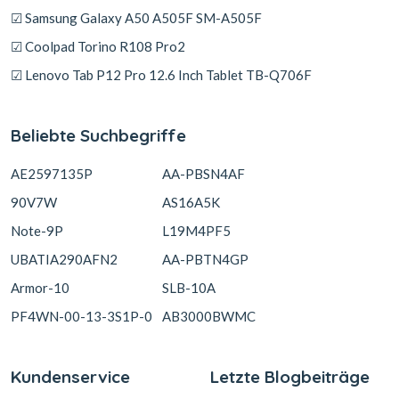
☑ Samsung Galaxy A50 A505F SM-A505F
☑ Coolpad Torino R108 Pro2
☑ Lenovo Tab P12 Pro 12.6 Inch Tablet TB-Q706F
Beliebte Suchbegriffe
AE2597135P
AA-PBSN4AF
90V7W
AS16A5K
Note-9P
L19M4PF5
UBATIA290AFN2
AA-PBTN4GP
Armor-10
SLB-10A
PF4WN-00-13-3S1P-0
AB3000BWMC
Kundenservice
Letzte Blogbeiträge