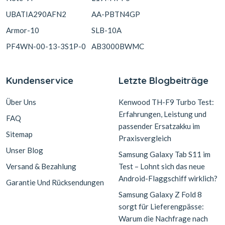
UBATIA290AFN2
AA-PBTN4GP
Armor-10
SLB-10A
PF4WN-00-13-3S1P-0
AB3000BWMC
Kundenservice
Letzte Blogbeiträge
Über Uns
Kenwood TH-F9 Turbo Test:
Erfahrungen, Leistung und
FAQ
passender Ersatzakku im
Sitemap
Praxisvergleich
Unser Blog
Samsung Galaxy Tab S11 im
Versand & Bezahlung
Test – Lohnt sich das neue
Android-Flaggschiff wirklich?
Garantie Und Rücksendungen
Samsung Galaxy Z Fold 8
sorgt für Lieferengpässe:
Warum die Nachfrage nach