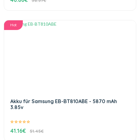
58.57€
Hot
Akku für Samsung EB-BT810ABE - 5870 mAh
3.85v
41.16€
51.45€