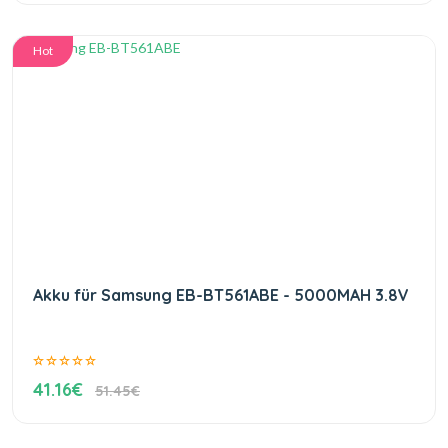
Hot
Akku für Samsung EB-BT561ABE - 5000MAH 3.8V
41.16€
51.45€