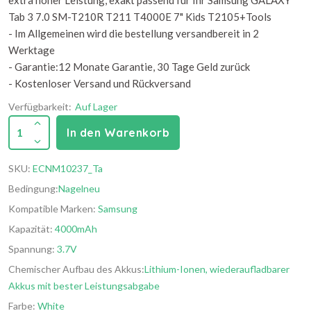
extra hoher Leistung, exakt passend für Ihr Samsung GALAXY
Tab 3 7.0 SM-T210R T211 T4000E 7" Kids T2105+Tools
- Im Allgemeinen wird die bestellung versandbereit in 2
Werktage
- Garantie:12 Monate Garantie, 30 Tage Geld zurück
- Kostenloser Versand und Rückversand
Verfügbarkeit:
Auf Lager
1
In den Warenkorb
SKU:
ECNM10237_Ta
Bedingung:
Nagelneu
Kompatible Marken:
Samsung
Kapazität:
4000mAh
Spannung:
3.7V
Chemischer Aufbau des Akkus:
Lithium-Ionen, wiederaufladbarer
Akkus mit bester Leistungsabgabe
Farbe:
White