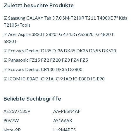
Zuletzt besuchte Produkte
☑ Samsung GALAXY Tab 3 7.0 SM-T210R T211 T4000E 7" Kids
T2105+Tools
☑ Acer Aspire 3820T 3820TG 4745G AS3820TG 4820T
5820T
☑ Ecovacs Deebot DJ35 DJ36 DK35 DK36 DN55 DK520
☑ Panasonic FZ15 FZ2 FZ20 FZ3 FZ4 FZ5
☑ Ecovacs Deebot CR130 DF35 DG800
☑ ICOM IC-80AD IC-91A IC-91AD IC-E80D IC-E90
Beliebte Suchbegriffe
AE2597135P
AA-PBSN4AF
90V7W
AS16A5K
Note-9P
L19M4PF5