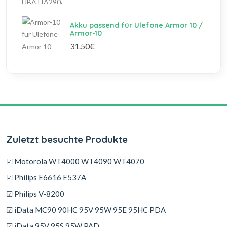
Akku passend für Ulefone Armor 10 /
Armor-10
31.50€
Zuletzt besuchte Produkte
☑ Motorola WT4000 WT4090 WT4070
☑ Philips E6616 E537A
☑ Philips V-8200
☑ iData MC90 90HC 95V 95W 95E 95HC PDA
☑ iData 95V 95S 95W PAD