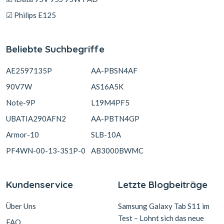
☑ Philips E125
Beliebte Suchbegriffe
AE2597135P
AA-PBSN4AF
90V7W
AS16A5K
Note-9P
L19M4PF5
UBATIA290AFN2
AA-PBTN4GP
Armor-10
SLB-10A
PF4WN-00-13-3S1P-0
AB3000BWMC
Kundenservice
Letzte Blogbeiträge
Über Uns
Samsung Galaxy Tab S11 im
Test – Lohnt sich das neue
FAQ