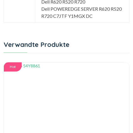
Dell R620 R520 R720
Dell POWEREDGE SERVER R620 R520
R720 C7JTF Y1MGX DC
Verwandte Produkte
Hot