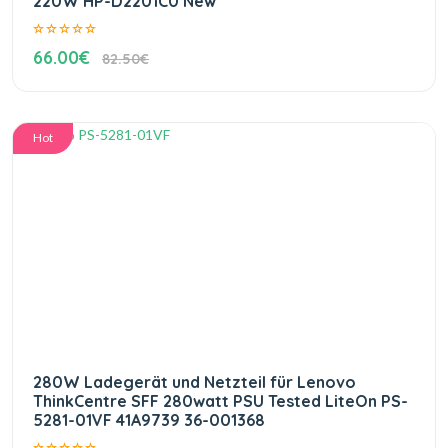
220W HP-D2201C0 New
66.00€
82.50€
Hot
280W Ladegerät und Netzteil für Lenovo
ThinkCentre SFF 280watt PSU Tested LiteOn PS-
5281-01VF 41A9739 36-001368