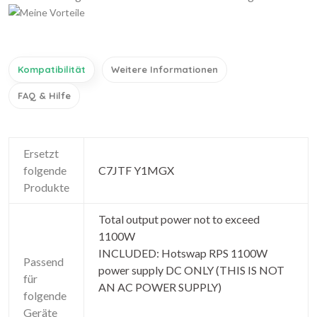
Kompatibilität
Weitere Informationen
FAQ & Hilfe
Ersetzt
folgende
C7JTF Y1MGX
Produkte
Total output power not to exceed
1100W
INCLUDED: Hotswap RPS 1100W
Passend
power supply DC ONLY (THIS IS NOT
für
AN AC POWER SUPPLY)
folgende
Geräte