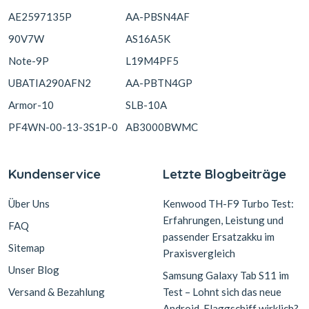
AE2597135P
AA-PBSN4AF
90V7W
AS16A5K
Note-9P
L19M4PF5
UBATIA290AFN2
AA-PBTN4GP
Armor-10
SLB-10A
PF4WN-00-13-3S1P-0
AB3000BWMC
Kundenservice
Letzte Blogbeiträge
Über Uns
Kenwood TH-F9 Turbo Test:
Erfahrungen, Leistung und
FAQ
passender Ersatzakku im
Sitemap
Praxisvergleich
Unser Blog
Samsung Galaxy Tab S11 im
Versand & Bezahlung
Test – Lohnt sich das neue
Android-Flaggschiff wirklich?