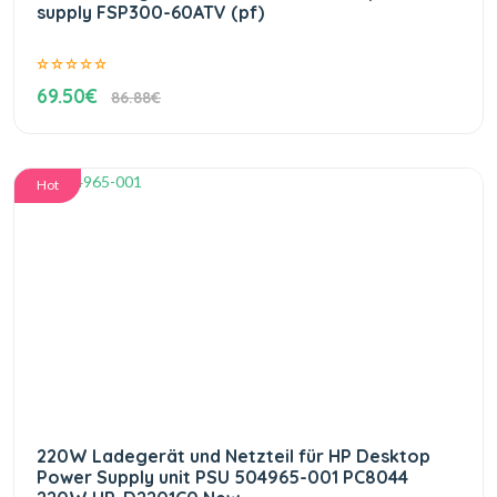
supply FSP300-60ATV (pf)
69.50€
86.88€
Hot
220W Ladegerät und Netzteil für HP Desktop
Power Supply unit PSU 504965-001 PC8044