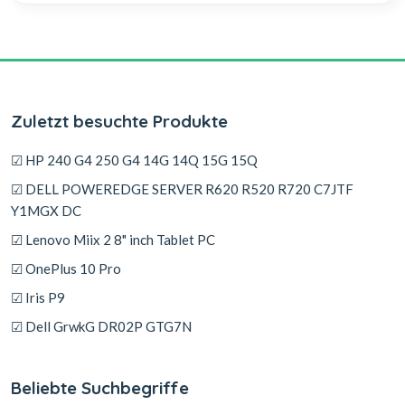
Zuletzt besuchte Produkte
☑ HP 240 G4 250 G4 14G 14Q 15G 15Q
☑ DELL POWEREDGE SERVER R620 R520 R720 C7JTF
Y1MGX DC
☑ Lenovo Miix 2 8" inch Tablet PC
☑ OnePlus 10 Pro
☑ Iris P9
☑ Dell GrwkG DR02P GTG7N
Beliebte Suchbegriffe