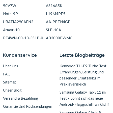
90V7W
AS16A5K
Note-9P
L19M4PF5
UBATIA290AFN2
AA-PBTN4GP
Armor-10
SLB-10A
PF4WN-00-13-3S1P-0
AB3000BWMC
Kundenservice
Letzte Blogbeiträge
Über Uns
Kenwood TH-F9 Turbo Test:
Erfahrungen, Leistung und
FAQ
passender Ersatzakku im
Sitemap
Praxisvergleich
Unser Blog
Samsung Galaxy Tab S11 im
Versand & Bezahlung
Test – Lohnt sich das neue
Android-Flaggschiff wirklich?
Garantie Und Rücksendungen
Samsung Galaxy Z Fold 8