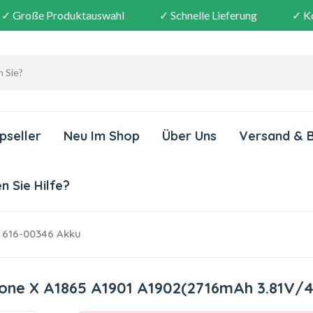
✓ Große Produktauswahl
✓ Schnelle Lieferung
✓ K
pseller
Neu Im Shop
Über Uns
Versand & 
 Sie Hilfe?
 616-00346 Akku
hone X A1865 A1901 A1902(2716mAh 3.81V/4