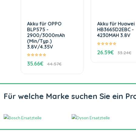
Akku für OPPO
Akku für Huawei
BLP575 -
HB3665D2EBC -
2900/3000mAh
4230MAH 3.8V
(Min/Typ.)
3.8V/4.35V
26.59€
33.24€
35.66€
44.57€
Für welche Marke suchen Sie ein Pr