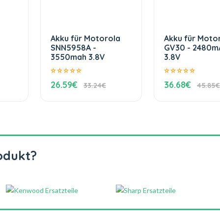
Akku für Motorola
Akku für Moto
SNN5958A -
GV30 - 2480m
3550mah 3.8V
3.8V
26.59€
36.68€
33.24€
45.85€
odukt?