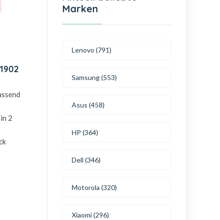
Marken
Lenovo (791)
A1902
Samsung (553)
passend
Asus (458)
in 2
HP (364)
ck
Dell (346)
Motorola (320)
Xiaomi (296)