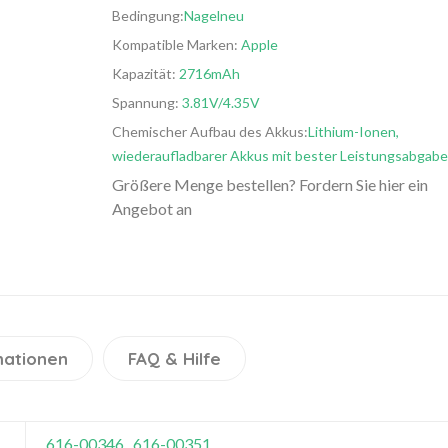
Bedingung:
Nagelneu
Kompatible Marken:
Apple
Kapazität:
2716mAh
Spannung:
3.81V/4.35V
Chemischer Aufbau des Akkus:
Lithium-Ionen,
wiederaufladbarer Akkus mit bester Leistungsabgabe
Größere Menge bestellen? Fordern Sie hier ein
Angebot an
mationen
FAQ & Hilfe
616-00346
616-00351