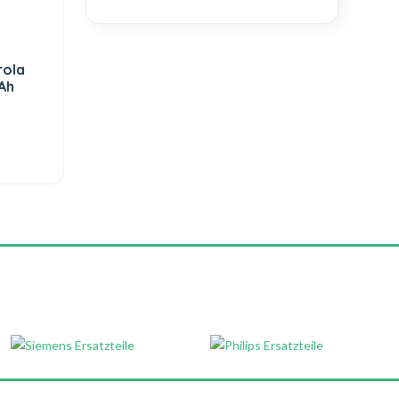
rola
Ah