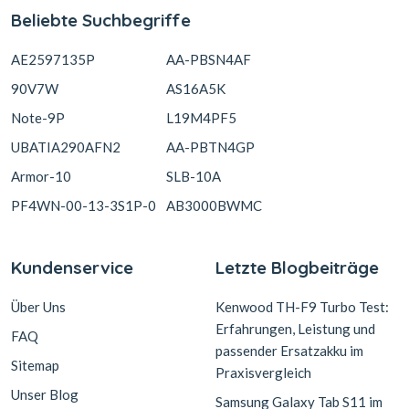
Beliebte Suchbegriffe
AE2597135P
AA-PBSN4AF
90V7W
AS16A5K
Note-9P
L19M4PF5
UBATIA290AFN2
AA-PBTN4GP
Armor-10
SLB-10A
PF4WN-00-13-3S1P-0
AB3000BWMC
Kundenservice
Letzte Blogbeiträge
Über Uns
Kenwood TH-F9 Turbo Test:
Erfahrungen, Leistung und
FAQ
passender Ersatzakku im
Sitemap
Praxisvergleich
Unser Blog
Samsung Galaxy Tab S11 im