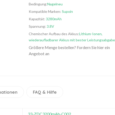
Bedingung:
Nagelneu
Kompatible Marken:
Supoin
Kapazität:
3280mAh
Spannung:
3.8V
Chemischer Aufbau des Akkus:
Lithium-Ionen,
wiederaufladbarer Akkus mit bester Leistungsabgabe
Größere Menge bestellen? Fordern Sie hier ein
Angebot an
mationen
FAQ & Hilfe
33-ZDC3200mAh-C002