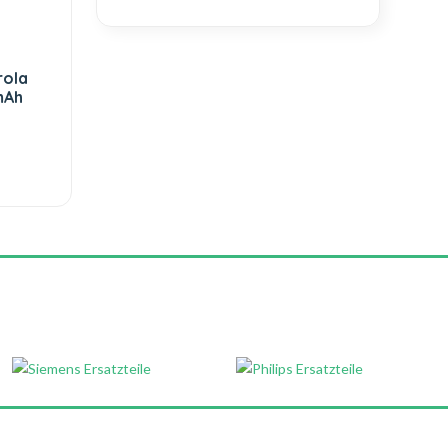
rola
mAh