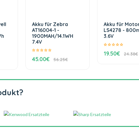
ell
Akku für Zebra
Akku für Moto
AT16004-1 -
LS4278 - 800
Wh
1900MAH/14.1WH
3.6V
7.4V
19.50€
24.38€
45.00€
56.25€
odukt?