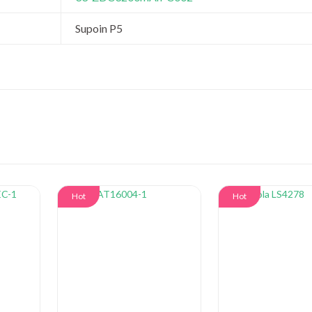
Supoin P5
Hot
Hot