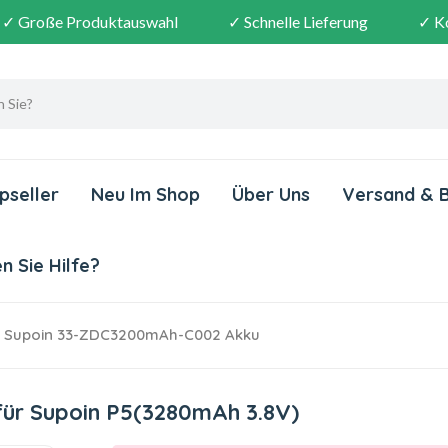
✓ Große Produktauswahl
✓ Schnelle Lieferung
✓ K
pseller
Neu Im Shop
Über Uns
Versand & 
 Sie Hilfe?
Supoin 33-ZDC3200mAh-C002 Akku
ür Supoin P5(3280mAh 3.8V)