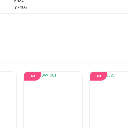
E580
Y740S
Hot
Hot