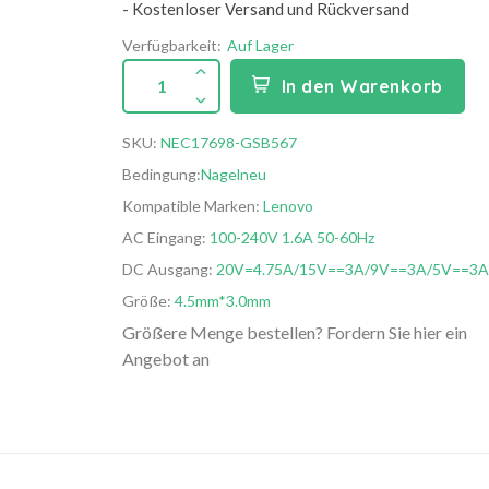
- Kostenloser Versand und Rückversand
Verfügbarkeit:
Auf Lager
1
In den Warenkorb
SKU:
NEC17698-GSB567
Bedingung:
Nagelneu
Kompatible Marken:
Lenovo
AC Eingang:
100-240V 1.6A 50-60Hz
DC Ausgang:
20V=4.75A/15V==3A/9V==3A/5V==3A
Größe:
4.5mm*3.0mm
Größere Menge bestellen? Fordern Sie hier ein
Angebot an