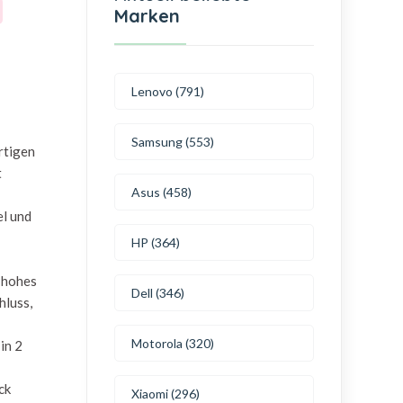
Marken
Lenovo (791)
Samsung (553)
rtigen
t
Asus (458)
el und
HP (364)
n hohes
Dell (346)
hluss,
Motorola (320)
in 2
ck
Xiaomi (296)