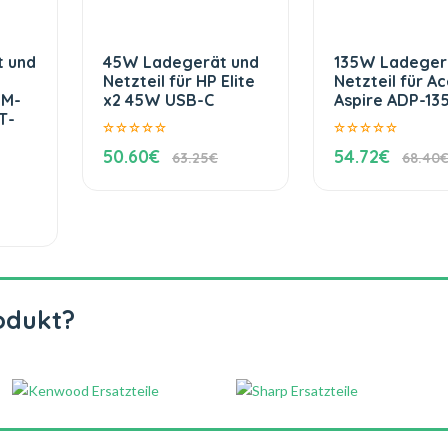
 und
45W Ladegerät und
135W Ladeger
Netzteil für HP Elite
Netzteil für Ac
1M-
x2 45W USB-C
Aspire ADP-13
T-
50.60€
54.72€
63.25€
68.40
odukt?