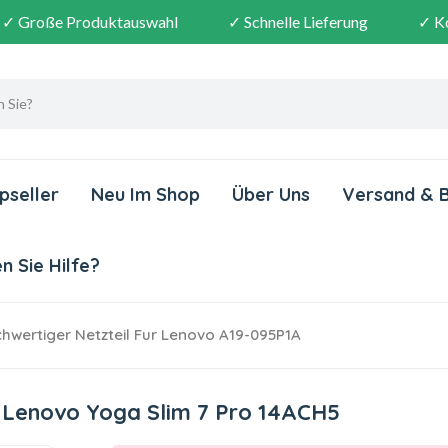
✓ Große Produktauswahl
✓ Schnelle Lieferung
✓ K
pseller
Neu Im Shop
Über Uns
Versand & 
 Sie Hilfe?
wertiger Netzteil Fur Lenovo A19-095P1A
r Lenovo Yoga Slim 7 Pro 14ACH5