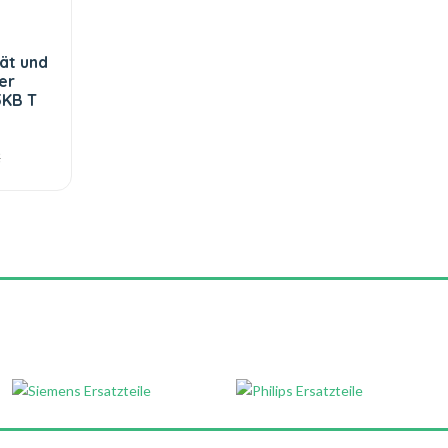
ät und
er
5KB T
€