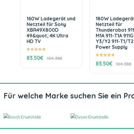
160W Ladegerät und
180W Ladegerät
Netzteil für Sony
Netzteil für
XBR49X800D
Thunderobot 91
49&quot; 4K Ultra
M1A 911-T1A 911G
HD TV
Y3/Y2 911-T1/T2
Power Supply
83.50€
104.38€
83.50€
104.38€
Für welche Marke suchen Sie ein Pr