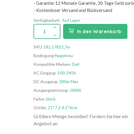
- Garantie:12 Monate Garantie, 30 Tage Geld zurü
- Kostenloser Versand und Rückversand
Verfügbarkeit:
Auf Lager
1
In den Warenkorb
SKU:
DEL17823_Se
Bedingung:
Nagelneu
Kompatible Marken:
Dell
AC Eingang:
100-240V
DC Ausgang:
280w Max
Ausgangsleistung:
280W
Farbe:
black
Größe:
21*7.2-8.2*6cm
Größere Menge bestellen? Fordern Sie hier ein
Angebot an