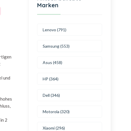
Marken
Lenovo (791)
Samsung (553)
rtigen
Asus (458)
t
el und
HP (364)
Dell (346)
n hohes
hluss,
Motorola (320)
in 2
Xiaomi (296)