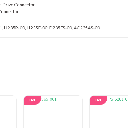
c Drive Connector
Connector
1, H235P-00, H235E-00, D235ES-00, AC235AS-00
Hot
Hot