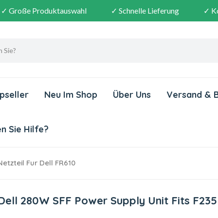
✓ Große Produktauswahl
✓ Schnelle Lieferung
✓ K
pseller
Neu Im Shop
Über Uns
Versand & 
 Sie Hilfe?
tzteil Fur Dell FR610
Dell 280W SFF Power Supply Unit Fits F23