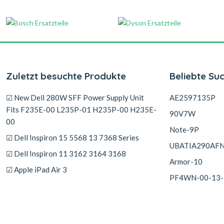
Zuletzt besuchte Produkte
Beliebte Su
☑ New Dell 280W SFF Power Supply Unit
AE2597135P
Fits F235E-00 L235P-01 H235P-00 H235E-
90V7W
00
Note-9P
☑ Dell Inspiron 15 5568 13 7368 Series
UBATIA290AF
☑ Dell Inspiron 11 3162 3164 3168
Armor-10
☑ Apple iPad Air 3
PF4WN-00-13-
☑ Panasonic NCR18650GA
☑ Sram Red Etap Axs XX1 Rorce