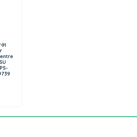
rät
r
entre
PSU
 PS-
9739