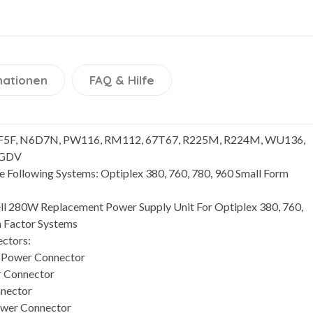
mationen
FAQ & Hilfe
F5F, N6D7N, PW116, RM112, 67T67, R225M, R224M, WU136,
PGDV
 Following Systems: Optiplex 380, 760, 780, 960 Small Form
ll 280W Replacement Power Supply Unit For Optiplex 380, 760,
m Factor Systems
ctors:
X Power Connector
r Connector
nector
ower Connector