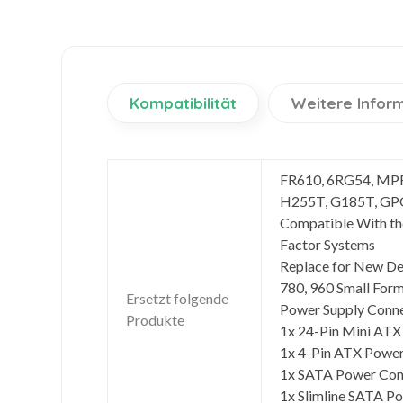
Kompatibilität
Weitere Infor
FR610, 6RG54, MP
H255T, G185T, G
Compatible With the
Factor Systems
Replace for New De
780, 960 Small For
Ersetzt folgende
Power Supply Conne
Produkte
1x 24-Pin Mini AT
1x 4-Pin ATX Powe
1x SATA Power Con
1x Slimline SATA P