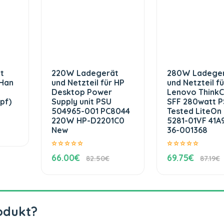
t
220W Ladegerät
280W Ladege
 Han
und Netzteil für HP
und Netzteil fü
Desktop Power
Lenovo ThinkC
pf)
Supply unit PSU
SFF 280watt 
504965-001 PC8044
Tested LiteOn
220W HP-D2201C0
5281-01VF 41A
New
36-001368
66.00€
69.75€
82.50€
87.19€
odukt?