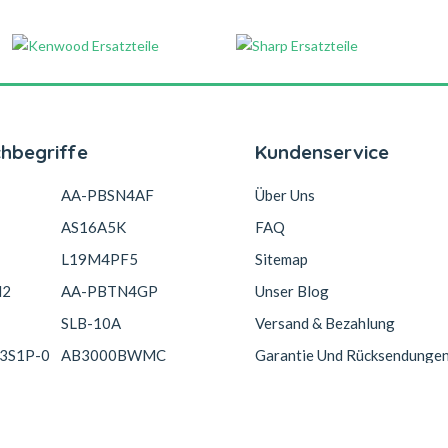
chbegriffe
Kundenservice
AA-PBSN4AF
Über Uns
AS16A5K
FAQ
L19M4PF5
Sitemap
N2
AA-PBTN4GP
Unser Blog
SLB-10A
Versand & Bezahlung
3S1P-0
AB3000BWMC
Garantie Und Rücksendunge