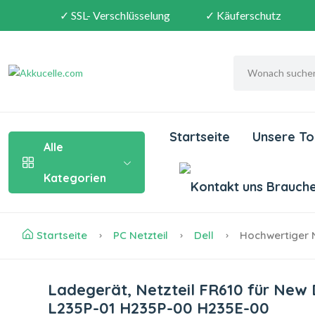
✓ SSL- Verschlüsselung
✓ Käuferschutz
Startseite
Unsere To
Alle
Kategorien
Brauchen
Startseite
PC Netzteil
Dell
Hochwertiger Ne
Ladegerät, Netzteil FR610 für New 
L235P-01 H235P-00 H235E-00