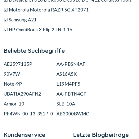
☑ Motorola Motorola RAZR 5G XT2071
☑ Samsung A21
☑ HP OmniBook X Flip 2-IN-1 16
Beliebte Suchbegriffe
AE2597135P
AA-PBSN4AF
90V7W
AS16A5K
Note-9P
L19M4PF5
UBATIA290AFN2
AA-PBTN4GP
Armor-10
SLB-10A
PF4WN-00-13-3S1P-0
AB3000BWMC
Kundenservice
Letzte Blogbeiträge