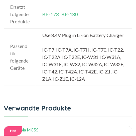
Ersetzt
folgende
BP-173
BP-180
Produkte
Use 8.4V Plug in Li-ion Battery Charger
Passend
IC-T7, IC-T7A, IC-T7H, IC-T70, IC-T22,
für
IC-T22A, IC-T22E, IC-W31, IC-W31A,
folgende
IC-W31E, IC-W32, IC-W32A, IC-W32E,
Geräte
IC-T42, IC-T42A, IC-T42E, IC-Z1, IC-
Z1A, IC-Z1E, IC-12A
Verwandte Produkte
Hot