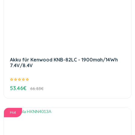
Akku für Kenwood KNB-82LC - 1900mah/14Wh
7.4V/8.4V
53.46€
66.83€
Hot