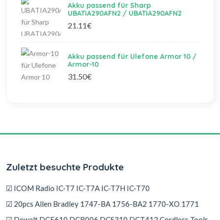
Akku passend für Sharp
UBATIA290AFN2 / UBATIA290AFN2
21.11€
Akku passend für Ulefone Armor 10 /
Armor-10
31.50€
Zuletzt besuchte Produkte
☑ ICOM Radio IC-T7 IC-T7A IC-T7H IC-T70
☑ 20pcs Allen Bradley 1747-BA 1756-BA2 1770-XO 1771
☑ Dewalt DCF610 DCR006 DCS310 DCT412 Cordless Tools