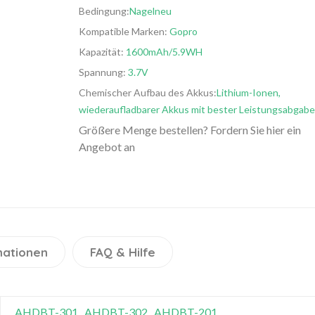
Bedingung:
Nagelneu
Kompatible Marken:
Gopro
Kapazität:
1600mAh/5.9WH
Spannung:
3.7V
Chemischer Aufbau des Akkus:
Lithium-Ionen,
wiederaufladbarer Akkus mit bester Leistungsabgabe
Größere Menge bestellen? Fordern Sie hier ein
Angebot an
mationen
FAQ & Hilfe
AHDBT-301
AHDBT-302
AHDBT-201