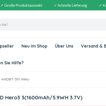
✓ Große Produktauswahl
✓ Schnelle Lieferung
✓ K
pseller
Neu Im Shop
Über Uns
Versand & 
 Sie Hilfe?
 AHDBT-301 Akku
HD Hero3 3(1600mAh/5.9WH 3.7V)