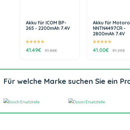
Akku für ICOM BP-
Akku für Motoro
265 - 2200mAh 7.4V
NNTN4497CR -
2800mAh 7.4V
41.49€
41.00€
51.86€
51.25€
Für welche Marke suchen Sie ein Pr