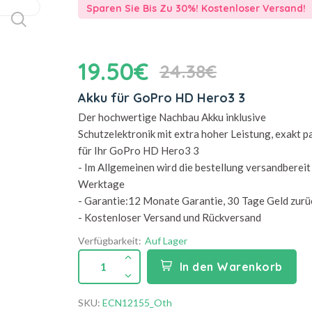
Sparen Sie Bis Zu 30%! Kostenloser Versand!
19.50€
24.38€
Akku für GoPro HD Hero3 3
Der hochwertige Nachbau Akku inklusive
Schutzelektronik mit extra hoher Leistung, exakt 
für Ihr GoPro HD Hero3 3
- Im Allgemeinen wird die bestellung versandbereit 
Werktage
- Garantie:12 Monate Garantie, 30 Tage Geld zurü
- Kostenloser Versand und Rückversand
Verfügbarkeit:
Auf Lager
1
In den Warenkorb
SKU:
ECN12155_Oth