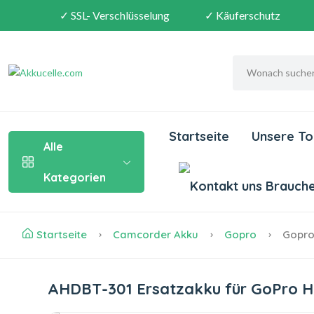
✓ SSL- Verschlüsselung
✓ Käuferschutz
Startseite
Unsere To
Alle
Kategorien
Brauchen
Startseite
Camcorder Akku
Gopro
Gopro
AHDBT-301 Ersatzakku für GoPro 