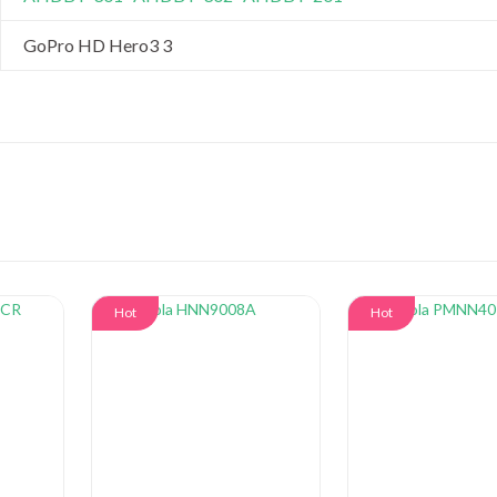
GoPro HD Hero3 3
Hot
Hot