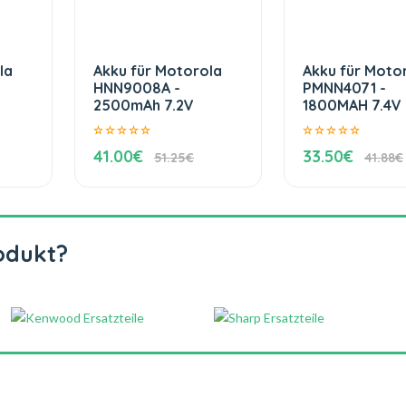
la
Akku für Motorola
Akku für Moto
HNN9008A -
PMNN4071 -
2500mAh 7.2V
1800MAH 7.4V
41.00€
33.50€
51.25€
41.88€
odukt?