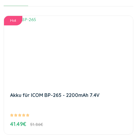
Hot
Akku für ICOM BP-265 - 2200mAh 7.4V
41.49€
51.86€