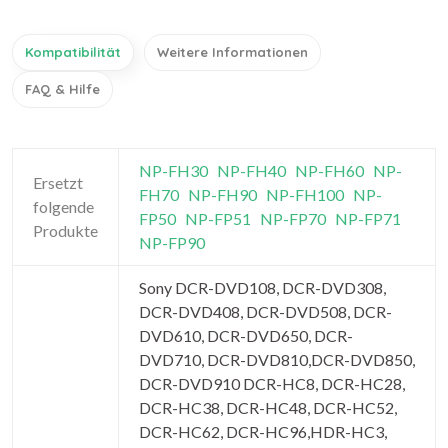
Kompatibilität
Weitere Informationen
FAQ & Hilfe
NP-FH30
NP-FH40
NP-FH60
NP-
Ersetzt
FH70
NP-FH90
NP-FH100
NP-
folgende
FP50
NP-FP51
NP-FP70
NP-FP71
Produkte
NP-FP90
Sony DCR-DVD108, DCR-DVD308,
DCR-DVD408, DCR-DVD508, DCR-
DVD610, DCR-DVD650, DCR-
DVD710, DCR-DVD810,DCR-DVD850,
DCR-DVD910 DCR-HC8, DCR-HC28,
DCR-HC38, DCR-HC48, DCR-HC52,
DCR-HC62, DCR-HC96,HDR-HC3,