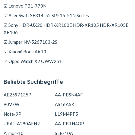
☑ Lenovo PB1-770N
☑ Acer Swift SF314-52 SP515-51N Series
☑ Sony HDR-UX20 HDR-XR100E HDR-XR105 HDR-XR105E
XR106
☑ Jumper NV-5267103-2S
☑ Xiaomi Book Air13
☑ Oppo Watch X2 OWW251
Beliebte Suchbegriffe
AE2597135P
AA-PBSN4AF
90V7W
AS16A5K
Note-9P
L19M4PF5
UBATIA290AFN2
AA-PBTN4GP
Armor-10
SLB-10A