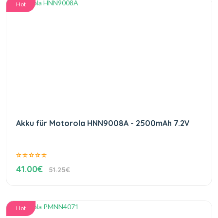
Hot
Akku für Motorola HNN9008A - 2500mAh 7.2V
41.00€
51.25€
Hot